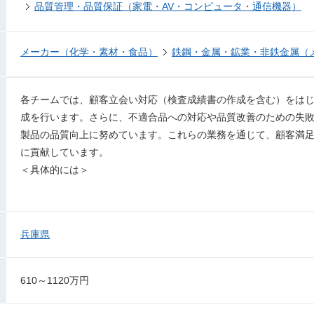
品質管理・品質保証（家電・AV・コンピュータ・通信機器）
メーカー（化学・素材・食品）
鉄鋼・金属・鉱業・非鉄金属（
各チームでは、顧客立会い対応（検査成績書の作成を含む）をは
成を行います。さらに、不適合品への対応や品質改善のための失
製品の品質向上に努めています。これらの業務を通じて、顧客満
に貢献しています。
＜具体的には＞
兵庫県
610～1120万円