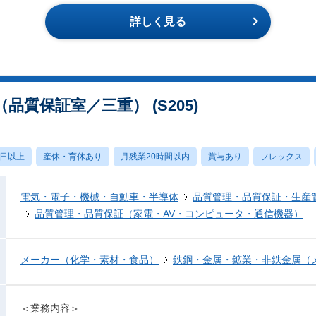
詳しく見る
質保証室／三重） (S205)
0日以上
産休・育休あり
月残業20時間以内
賞与あり
フレックス
電気・電子・機械・自動車・半導体
品質管理・品質保証・生産
品質管理・品質保証（家電・AV・コンピュータ・通信機器）
メーカー（化学・素材・食品）
鉄鋼・金属・鉱業・非鉄金属（
＜業務内容＞