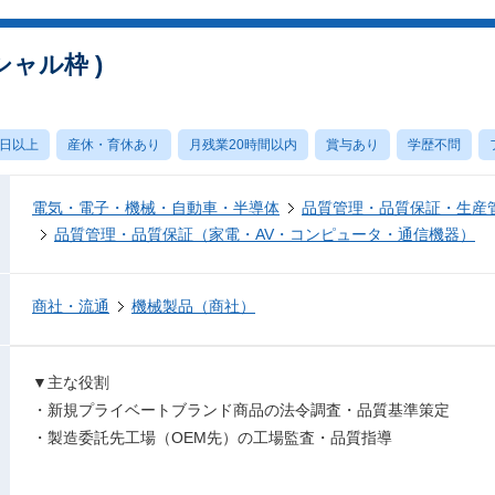
シャル枠 )
0日以上
産休・育休あり
月残業20時間以内
賞与あり
学歴不問
電気・電子・機械・自動車・半導体
品質管理・品質保証・生産
品質管理・品質保証（家電・AV・コンピュータ・通信機器）
商社・流通
機械製品（商社）
▼主な役割
・新規プライベートブランド商品の法令調査・品質基準策定
・製造委託先工場（OEM先）の工場監査・品質指導