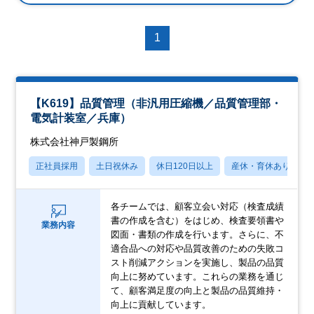
1
【K619】品質管理（非汎用圧縮機／品質管理部・
電気計装室／兵庫）
株式会社神戸製鋼所
正社員採用
土日祝休み
休日120日以上
産休・育休あり
各チームでは、顧客立会い対応（検査成績
書の作成を含む）をはじめ、検査要領書や
業務内容
図面・書類の作成を行います。さらに、不
適合品への対応や品質改善のための失敗コ
スト削減アクションを実施し、製品の品質
向上に努めています。これらの業務を通じ
て、顧客満足度の向上と製品の品質維持・
向上に貢献しています。