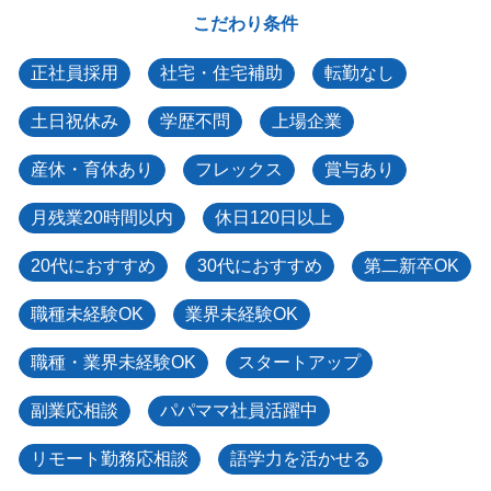
こだわり条件
正社員採用
社宅・住宅補助
転勤なし
土日祝休み
学歴不問
上場企業
産休・育休あり
フレックス
賞与あり
月残業20時間以内
休日120日以上
20代におすすめ
30代におすすめ
第二新卒OK
職種未経験OK
業界未経験OK
職種・業界未経験OK
スタートアップ
副業応相談
パパママ社員活躍中
リモート勤務応相談
語学力を活かせる