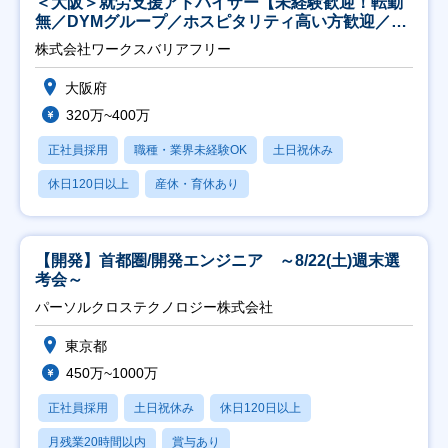
＜大阪＞就労支援アドバイザー【未経験歓迎！転勤
無／DYMグループ／ホスピタリティ高い方歓迎／土
日祝】
株式会社ワークスバリアフリー
大阪府
320万~400万
正社員採用
職種・業界未経験OK
土日祝休み
休日120日以上
産休・育休あり
【開発】首都圏/開発エンジニア ～8/22(土)週末選
考会～
パーソルクロステクノロジー株式会社
東京都
450万~1000万
正社員採用
土日祝休み
休日120日以上
月残業20時間以内
賞与あり