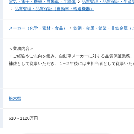
電気・電子・機械・自動車・半導体
品質管理・品質保証・生産
品質管理・品質保証（自動車・輸送機器）
メーカー（化学・素材・食品）
鉄鋼・金属・鉱業・非鉄金属（
＜業務内容＞
・ご経験やご志向を鑑み、自動車メーカーに対する品質保証業務
補佐として従事いただき、１~２年後には主担当者として従事いた
栃木県
610～1120万円