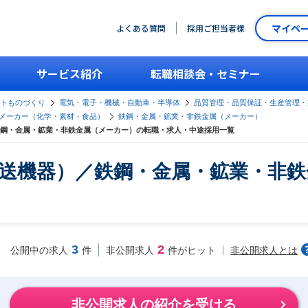
マイペ
よくある質問
採用ご担当者様
サービス紹介
転職相談会・セミナー
ントものづくり
電気・電子・機械・自動車・半導体
品質管理・品質保証・生産管理・
メーカー（化学・素材・食品）
鉄鋼・金属・鉱業・非鉄金属（メーカー）
鋼・金属・鉱業・非鉄金属（メーカー）の転職・求人・中途採用一覧
送機器）／鉄鋼・金属・鉱業・非鉄
3
2
非公開求人とは
公開中の求人
件
非公開求人
件がヒット
非公開求人の紹介を受ける