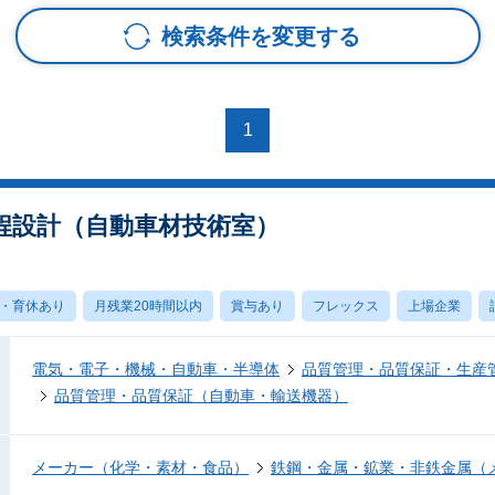
検索条件を変更する
1
程設計（自動車材技術室）
・育休あり
月残業20時間以内
賞与あり
フレックス
上場企業
電気・電子・機械・自動車・半導体
品質管理・品質保証・生産
品質管理・品質保証（自動車・輸送機器）
メーカー（化学・素材・食品）
鉄鋼・金属・鉱業・非鉄金属（