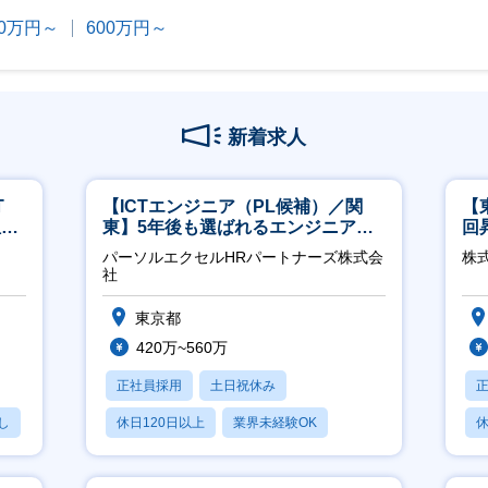
00万円～
600万円～
新着求人
T
【ICTエンジニア（PL候補）／関
【
担当
東】5年後も選ばれるエンジニアへ
回
／チーム運営・体制構築
ジ
パーソルエクセルHRパートナーズ株式会
株
社
東京都
420万~560万
正社員採用
土日祝休み
し
休日120日以上
業界未経験OK
休
月残業20時間以内