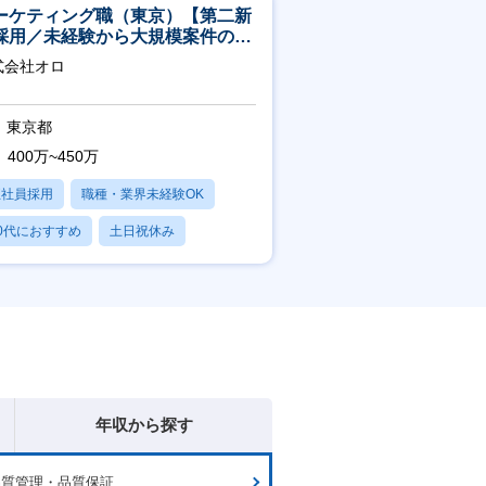
ーケティング職（東京）【第二新
採用／未経験から大規模案件のマ
ケティングが経験できる／研修充
式会社オロ
】
東京都
400万~450万
正社員採用
職種・業界未経験OK
0代におすすめ
土日祝休み
日120日以上
年収から探す
品質管理・品質保証