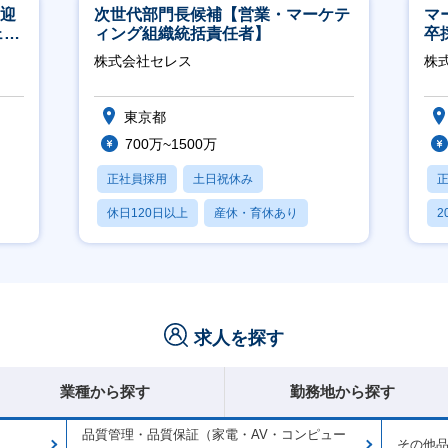
歓迎
次世代部門長候補【営業・マーケテ
マ
ェン
ィング組織統括責任者】
卒
】
ー
株式会社セレス
株
実
東京都
700万~1500万
正社員採用
土日祝休み
休日120日以上
産休・育休あり
2
賞与あり
休
求人を探す
業種から探す
勤務地から探す
品質管理・品質保証（家電・AV・コンピュー
その他