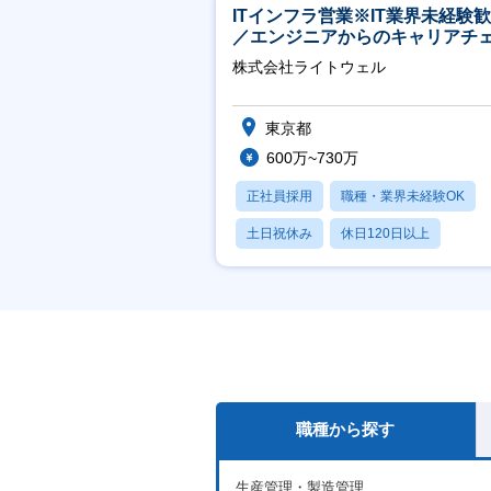
ITインフラ営業※IT業界未経験
／エンジニアからのキャリアチ
ジ可※【週3～4日リモート可能
株式会社ライトウェル
東京都
600万~730万
正社員採用
職種・業界未経験OK
土日祝休み
休日120日以上
月残業20時間以内
職種から探す
生産管理・製造管理