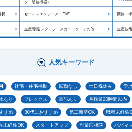
タ・通信機器）
解析
セールスエンジニア・FAE
回路・
生産/製造スタッフ・メカニック・その他
生産技
人気キーワード
用
社宅・住宅補助
転勤なし
土日祝休み
学
休あり
フレックス
賞与あり
月残業20時間以内
おすすめ
30代におすすめ
第二新卒OK
職種未経験
界未経験OK
スタートアップ
副業応相談
パパマ