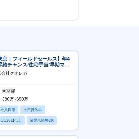
東京｜フィールドセールス】年4
昇給チャンス/住宅手当/早期マネ
メント機会あり！
式会社クオレガ
東京都
380万~650万
正社員採用
土日祝休み
日120日以上
業界未経験OK
産休・育休あり