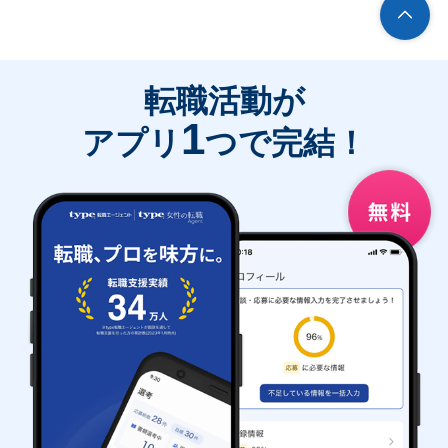
転職活動が
1
アプリ
つで完結！