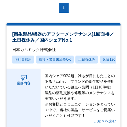
1
[衛生製品/機器のアフターメンテナンス]1回面接／
土日祝休み／国内シェアNo.1
日本カルミック株式会社
正社員採用
職種・業界未経験OK
土日祝休み
休日120日以上
国内シェア90%超、誰もが目にしたことの
ある「calmic」ブランドの衛生製品を使用
業務内容
いただいている拠点へ訪問（1日10件程）
製品の薬剤交換や修理等のメンテナンスを
実施いただきます。
※お客様とコミュニケーションをとってい
く中で、当社の製品・サービスをご提案い
ただくことも可能です！
…続きを読む