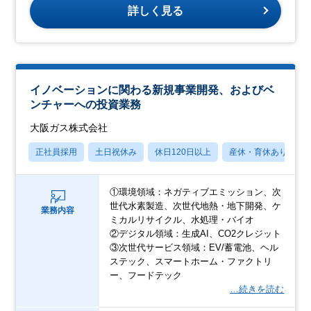
詳しく見る
イノベーションに関わる新規事業開発、およびベ
ンチャーへの投資業務
大阪ガス株式会社
正社員採用
土日祝休み
休日120日以上
産休・育休あり
①環境領域：ネガティブエミッション、次
世代水素製造、次世代地熱・地下開発、ケ
業務内容
ミカルリサイクル、水処理・バイオ
②デジタル領域：生成AI、CO2クレジット
③次世代サービス領域：EV/蓄電池、ヘル
ステック、スマートホーム・ファクトリ
ー、フードテック
…続きを読む