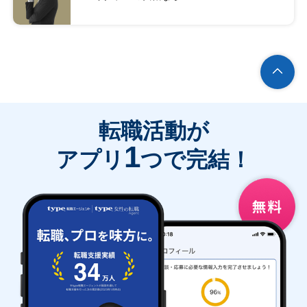
転職活動が
1
アプリ
つで完結！