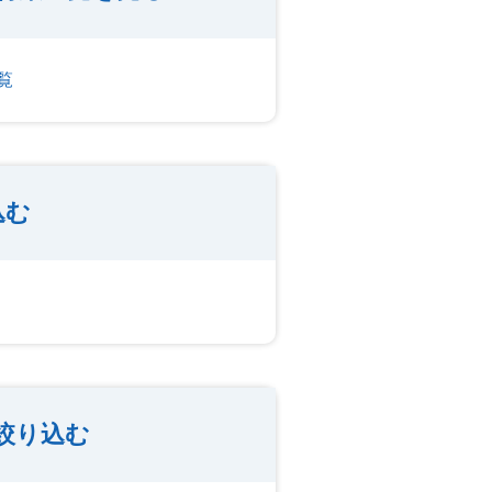
覧
込む
絞り込む