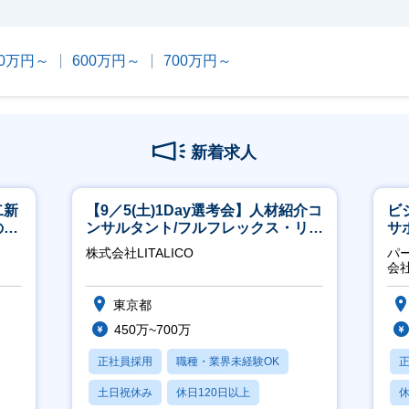
00万円～
600万円～
700万円～
新着求人
二新
【9／5(土)1Day選考会】人材紹介コ
ビ
のマ
ンサルタント/フルフレックス・リモ
サ
修充
ート/育休最長6年取得可
力
株式会社LITALICO
パ
推
会
東京都
450万~700万
正社員採用
職種・業界未経験OK
土日祝休み
休日120日以上
休