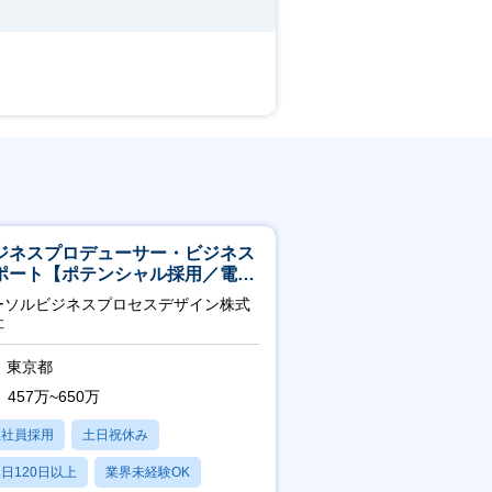
ジネスプロデューサー・ビジネス
ポート【ポテンシャル採用／電
・ガス等の民間向けプロジェクト
ーソルビジネスプロセスデザイン株式
進】
社
東京都
457万~650万
正社員採用
土日祝休み
日120日以上
業界未経験OK