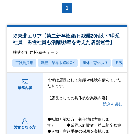
1
※東北エリア【第二新卒歓迎/月残業20h以下/理系
社員・男性社員も活躍/効率を考えた店舗運営】
株式会社西松屋チェーン
正社員採用
職種・業界未経験OK
産休・育休あり
月残業20
まずは店長として知識や経験を積んでいた
だきます。
業務内容
【店長としての具体的な業務内容】
…続きを読む
◆転勤可能な方（初任地は考慮しま
す） ◆業界未経験者・第二新卒歓迎
対象となる方
◆人物・意欲重視の採用を実施しま