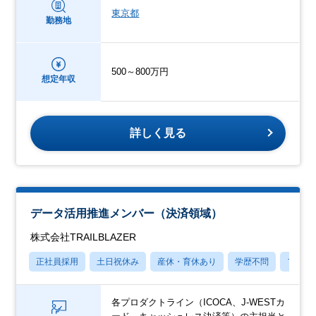
東京都
勤務地
500～800万円
想定年収
詳しく見る
データ活用推進メンバー（決済領域）
株式会社TRAILBLAZER
正社員採用
土日祝休み
産休・育休あり
学歴不問
フレッ
各プロダクトライン（ICOCA、J-WESTカ