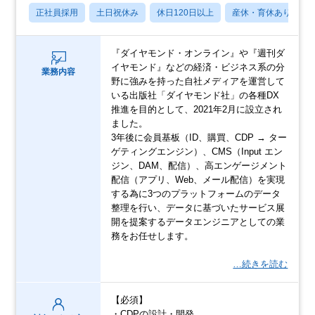
正社員採用
土日祝休み
休日120日以上
産休・育休あり
『ダイヤモンド・オンライン』や『週刊ダ
イヤモンド』などの経済・ビジネス系の分
業務内容
野に強みを持った自社メディアを運営して
いる出版社「ダイヤモンド社」の各種DX
推進を目的として、2021年2月に設立され
ました。
3年後に会員基板（ID、購買、CDP → ター
ゲティングエンジン）、CMS（Input エン
ジン、DAM、配信）、高エンゲージメント
配信（アプリ、Web、メール配信）を実現
する為に3つのプラットフォームのデータ
整理を行い、データに基づいたサービス展
開を提案するデータエンジニアとしての業
務をお任せします。
…続きを読む
【必須】
・CDPの設計・開発