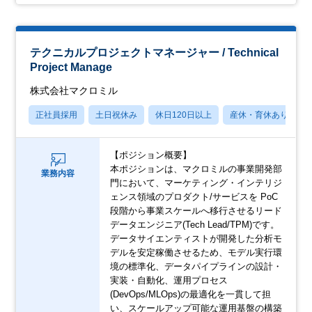
テクニカルプロジェクトマネージャー / Technical
Project Manage
株式会社マクロミル
正社員採用
土日祝休み
休日120日以上
産休・育休あり
【ポジション概要】
本ポジションは、マクロミルの事業開発部
業務内容
門において、マーケティング・インテリジ
ェンス領域のプロダクト/サービスを PoC
段階から事業スケールへ移行させるリード
データエンジニア(Tech Lead/TPM)です。
データサイエンティストが開発した分析モ
デルを安定稼働させるため、モデル実行環
境の標準化、データパイプラインの設計・
実装・自動化、運用プロセス
(DevOps/MLOps)の最適化を一貫して担
い、スケールアップ可能な運用基盤の構築