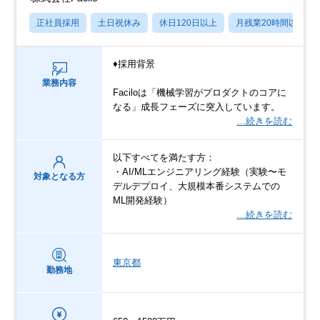
正社員採用
土日祝休み
休日120日以上
月残業20時間以内
♦採用背景
業務内容
Faciloは「機械学習がプロダクトのコアに
なる」成長フェーズに突入しています。
…続きを読む
以下すべてを満たす方：
・AI/MLエンジニアリング経験（実験〜モ
対象となる方
デルデプロイ、大規模本番システムでの
ML開発経験）
…続きを読む
東京都
勤務地