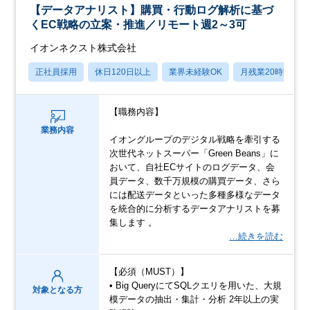
【データアナリスト】購買・行動ログ解析に基づ
くEC戦略の立案・推進／リモート週2～3可
イオンネクスト株式会社
正社員採用
休日120日以上
業界未経験OK
月残業20時間以内
【職務内容】
業務内容
イオングループのデジタル戦略を牽引する
次世代ネットスーパー「Green Beans」に
おいて、自社ECサイトのログデータ、会
員データ、数千万規模の購買データ、さら
には配送データといった多種多様なデータ
を統合的に分析するデータアナリストを募
集します 。
…続きを読む
【必須（MUST）】
• Big QueryにてSQLクエリを用いた、大規
対象となる方
模データの抽出・集計・分析 2年以上の実