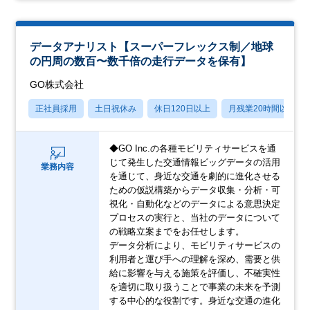
データアナリスト【スーパーフレックス制／地球
の円周の数百〜数千倍の走行データを保有】
GO株式会社
正社員採用
土日祝休み
休日120日以上
月残業20時間以内
◆GO Inc.の各種モビリティサービスを通
じて発生した交通情報ビッグデータの活用
業務内容
を通じて、身近な交通を劇的に進化させる
ための仮説構築からデータ収集・分析・可
視化・自動化などのデータによる意思決定
プロセスの実行と、当社のデータについて
の戦略立案までをお任せします。
データ分析により、モビリティサービスの
利用者と運び手への理解を深め、需要と供
給に影響を与える施策を評価し、不確実性
を適切に取り扱うことで事業の未来を予測
する中心的な役割です。身近な交通の進化