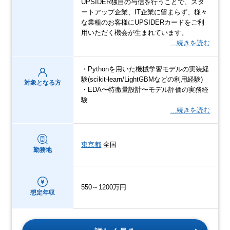
UPSIDER独自の与信を行うことで、スタ
ートアップ企業、IT企業に留まらず、様々
な業種のお客様にUPSIDERカードをご利
用いただく機会が生まれています。
…続きを読む
・Pythonを用いた機械学習モデルの実装経
験(scikit-learn/LightGBMなどの利用経験)
対象となる方
・EDA〜特徴量設計〜モデル評価の実務経
験
…続きを読む
東京都
全国
勤務地
550～1200万円
想定年収