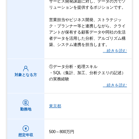
サービス開発課題に対し、データの力でソ
リューションを提供するポジションです。
営業担当やビジネス開発、ストラテジッ
ク・プランナー等と連携しながら、クライ
アントが保有する顧客データや同社の生活
者データを活用した分析、アルゴリズム構
築、システム連携を担当します。
…続きを読む
①データ分析・処理スキル
・SQL（集計、加工、分析クエリの記述）
対象となる方
の実務経験
…続きを読む
東京都
勤務地
500～800万円
想定年収