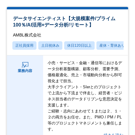
データサイエンティスト【大規模案件/プライム
100％/AI活用×データ分析/リモート】
AMBL株式会社
正社員採用
土日祝休み
休日120日以上
産休・育休あり
小売・サービス・金融・通信等におけるデ
ータ分析基盤構築、顧客分析、需要予測、
業務内容
価格最適化、売上・市場動向分析からBI可
視化まで担当。
大手クライアント・SIerとのプロジェクト
で上流から下流まで伴走し、経営者・ビジ
ネス担当者のデータドリブンな意思決定を
支援します。
ご経験・志向にあわせて１または２、１・
２の両方をお任せ。また、PMO / PM / PL
等のプロジェクトマネジメントも兼任しま
す。