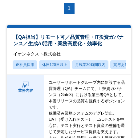
1
【QA担当】リモート可／品質管理・IT投資ガバナ
ンス／生成AI活用・業務高度化・効率化
イオンネクスト株式会社
正社員採用
休日120日以上
月残業20時間以内
賞与あり
ユーザーサポートグループ内に新設する品
質管理（QA）チームにて、IT投資ガバナ
業務内容
ンス（Gate3）における第三者QAとして、
本番リリースの品質を担保するポジション
です。
稼働済み業務システムのデグレ防止、
UAT（受け入れテスト）、E2Eテストを中
心に、テスト実行とテスト資産の整備を通
じて安定したサービス提供を支えます。
また、生成AIを活用したテスト業務の高度