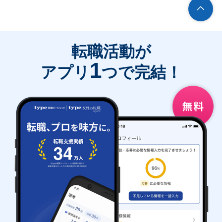
転職活動が
1
アプリ
つで完結！