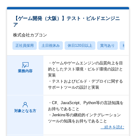
【ゲーム開発（大阪）】テスト・ビルドエンジニ
ア
株式会社カプコン
正社員採用
土日祝休み
休日120日以上
賞与あり
社宅・
・ゲームやゲームエンジンの品質向上を目
的としたテスト環境・ビルド環境の設計と
業務内容
実装
・テストおよびビルド・デプロイに関する
サポートツールの設計と実装
・C#、JavaScript、Python等の言語知識を
お持ちであること
対象となる方
・Jenkins等の継続的インテグレーション
ツールの知識をお持ちであること
…続きを読む