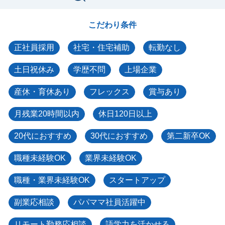
こだわり条件
正社員採用
社宅・住宅補助
転勤なし
土日祝休み
学歴不問
上場企業
産休・育休あり
フレックス
賞与あり
月残業20時間以内
休日120日以上
20代におすすめ
30代におすすめ
第二新卒OK
職種未経験OK
業界未経験OK
職種・業界未経験OK
スタートアップ
副業応相談
パパママ社員活躍中
リモート勤務応相談
語学力を活かせる