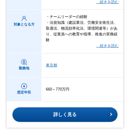
…続きを読む
・チームリーダーの経験
・法規知識（建設業法、労働安全衛生法、
対象となる方
取適法、物流効率化法、環境関連等）があ
り、従業員への教育や指導、推進の実務経
験
…続きを読む
東京都
勤務地
660～770万円
想定年収
詳しく見る