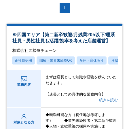
1
※四国エリア【第二新卒歓迎/月残業20h以下/理系
社員・男性社員も活躍/効率を考えた店舗運営】
株式会社西松屋チェーン
正社員採用
職種・業界未経験OK
産休・育休あり
月残業20
まずは店長として知識や経験を積んでいた
だきます。
業務内容
【店長としての具体的な業務内容】
…続きを読む
◆転勤可能な方（初任地は考慮しま
す） ◆業界未経験者・第二新卒歓迎
対象となる方
◆人物・意欲重視の採用を実施しま