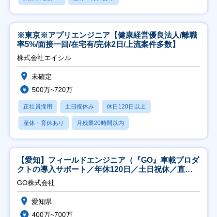
※東京※アプリエンジニア【健康経営優良法人/離職
率5%/面接一回/在宅有/完休2日/上流案件多数】
株式会社エイシル
未確定
500万~720万
正社員採用
土日祝休み
休日120日以上
産休・育休あり
月残業20時間以内
【愛知】フィールドエンジニア（『GO』車載プロダ
クトの導入サポート／年休120日／土日祝休／直行
直帰
GO株式会社
愛知県
400万~700万