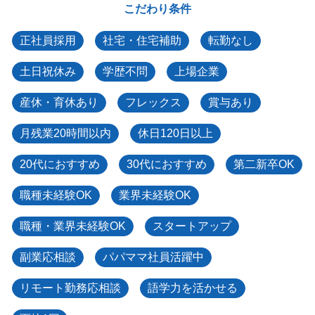
こだわり条件
正社員採用
社宅・住宅補助
転勤なし
土日祝休み
学歴不問
上場企業
産休・育休あり
フレックス
賞与あり
月残業20時間以内
休日120日以上
20代におすすめ
30代におすすめ
第二新卒OK
職種未経験OK
業界未経験OK
職種・業界未経験OK
スタートアップ
副業応相談
パパママ社員活躍中
リモート勤務応相談
語学力を活かせる