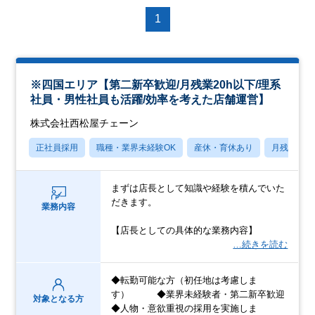
1
※四国エリア【第二新卒歓迎/月残業20h以下/理系
社員・男性社員も活躍/効率を考えた店舗運営】
株式会社西松屋チェーン
正社員採用
職種・業界未経験OK
産休・育休あり
月残業20
まずは店長として知識や経験を積んでいた
だきます。
業務内容
【店長としての具体的な業務内容】
…続きを読む
◆転勤可能な方（初任地は考慮しま
す） ◆業界未経験者・第二新卒歓迎
対象となる方
◆人物・意欲重視の採用を実施しま