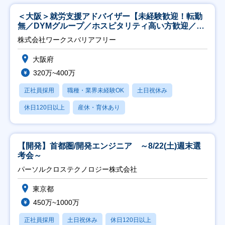
＜大阪＞就労支援アドバイザー【未経験歓迎！転勤
無／DYMグループ／ホスピタリティ高い方歓迎／土
日祝】
株式会社ワークスバリアフリー
大阪府
320万~400万
正社員採用
職種・業界未経験OK
土日祝休み
休日120日以上
産休・育休あり
【開発】首都圏/開発エンジニア ～8/22(土)週末選
考会～
パーソルクロステクノロジー株式会社
東京都
450万~1000万
正社員採用
土日祝休み
休日120日以上