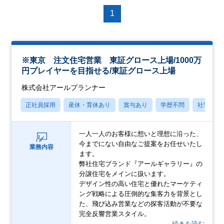
1
※東京 注文住宅営業 東証グロース上場/1000万
円プレイヤーを目指せる/東証グロース上場
株式会社アールプランナー
正社員採用
産休・育休あり
賞与あり
学歴不問
社宅・住
一人一人のお客様に想いと理想に沿った、
今までにない自由なご提案をお任せいたし
業務内容
ます。
弊社住宅ブランド『アールギャラリー』の
分譲住宅をメインに扱います。
デザイン性の高い住宅と優れたマーケティ
ング戦略による圧倒的な集客力を背景とし
た、飛び込み営業などの探客活動が不要な
完全反響営業スタイル。
…続きを読む