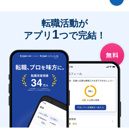
転職活動が
1
アプリ
つで完結！