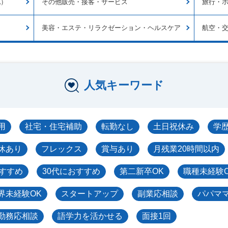
他）
その他販売・接客・サービス
旅行・
美容・エステ・リラクゼーション・ヘルスケア
航空・
人気キーワード
用
社宅・住宅補助
転勤なし
土日祝休み
学
休あり
フレックス
賞与あり
月残業20時間以内
おすすめ
30代におすすめ
第二新卒OK
職種未経験
界未経験OK
スタートアップ
副業応相談
パパマ
勤務応相談
語学力を活かせる
面接1回