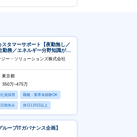
Tカスタマーサポート【夜勤無し／
社勤務／エネルギー分野知識が身
つきます】
ナジー・ソリューションズ株式会社
東京都
350万~475万
正社員採用
職種・業界未経験OK
土日祝休み
休日120日以上
産休・育休あり
グループITガバナンス企画】