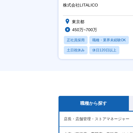
ート/育休最長6年取得可
株式会社LITALICO
東京都
450万~700万
正社員採用
職種・業界未経験OK
土日祝休み
休日120日以上
産休・育休あり
職種から探す
店長・店舗管理・ストアマネージャー