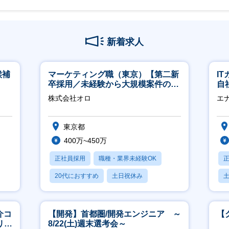
新着求人
候補
マーケティング職（東京）【第二新
I
卒採用／未経験から大規模案件のマ
自
ーケティングが経験できる／研修充
に
株式会社オロ
エ
実】
東京都
400万~450万
正社員採用
職種・業界未経験OK
20代におすすめ
土日祝休み
休日120日以上
介コ
【開発】首都圏/開発エンジニア ～
【
リモ
8/22(土)週末選考会～