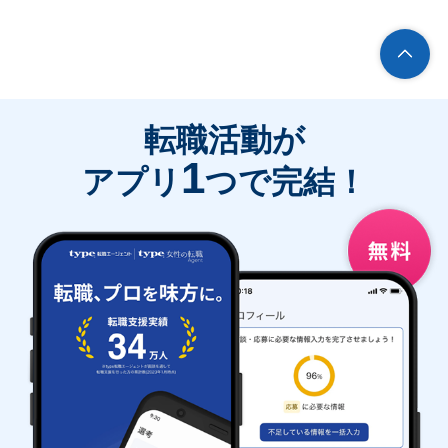
転職活動が
1
アプリ
つで完結！