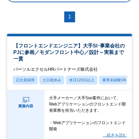
1
【フロントエンドエンジニア】大手SI･事業会社の
PJに参画／モダンフロント中心／設計～実装まで
一貫
パーソルエクセルHRパートナーズ株式会社
正社員採用
土日祝休み
休日120日以上
業界未経験OK
月
大手メーカー／大手Sier案件において、
Webアプリケーションのフロントエンド開
業務内容
発業務を担当いただきます。
・Webアプリケーションのフロントエンド
開発
…続きを読む