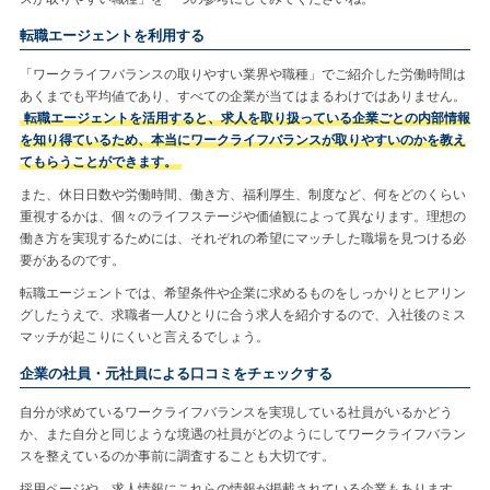
転職エージェントを利用する
「ワークライフバランスの取りやすい業界や職種」でご紹介した労働時間は
あくまでも平均値であり、すべての企業が当てはまるわけではありません。
転職エージェントを活用すると、求人を取り扱っている企業ごとの内部情報
を知り得ているため、本当にワークライフバランスが取りやすいのかを教え
てもらうことができます。
また、休日日数や労働時間、働き方、福利厚生、制度など、何をどのくらい
重視するかは、個々のライフステージや価値観によって異なります。理想の
働き方を実現するためには、それぞれの希望にマッチした職場を見つける必
要があるのです。
転職エージェントでは、希望条件や企業に求めるものをしっかりとヒアリン
グしたうえで、求職者一人ひとりに合う求人を紹介するので、入社後のミス
マッチが起こりにくいと言えるでしょう。
企業の社員・元社員による口コミをチェックする
自分が求めているワークライフバランスを実現している社員がいるかどう
か、また自分と同じような境遇の社員がどのようにしてワークライフバラン
スを整えているのか事前に調査することも大切です。
採用ページや、求人情報にこれらの情報が掲載されている企業もあります