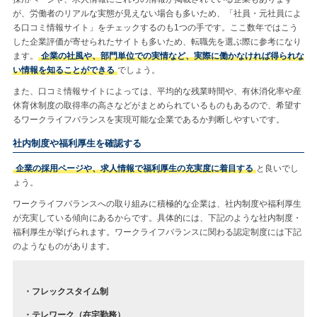
が、労働者のリアルな実態が見えない場合も多いため、「社員・元社員によ
る口コミ情報サイト」をチェックするのも1つの手です。ここ数年ではこう
した企業評価が寄せられたサイトも多いため、転職先を選ぶ際に参考になり
ます。
企業の社風や、部門単位での実情など、実際に働かなければ得られな
い情報を知ることができる
でしょう。
また、口コミ情報サイトによっては、平均的な残業時間や、有休消化率や産
休育休制度の取得率の高さなどがまとめられているものもあるので、希望す
るワークライフバランスを実現可能な企業であるか判断しやすいです。
社内制度や福利厚生を確認する
企業の採用ページや、求人情報で福利厚生の充実度に着目する
と良いでし
ょう。
ワークライフバランスへの取り組みに積極的な企業は、社内制度や福利厚生
が充実している傾向にあるからです。具体的には、下記のような社内制度・
福利厚生が挙げられます。ワークライフバランスに関わる認定制度には下記
のようなものがあります。
・フレックスタイム制
・テレワーク（在宅勤務）