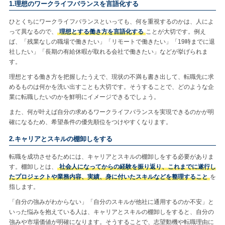
1.理想のワークライフバランスを言語化する
ひとくちにワークライフバランスといっても、何を重視するのかは、人によ
って異なるので、
理想とする働き方を言語化する
ことが大切です。例え
ば、「残業なしの職場で働きたい」「リモートで働きたい」「19時までに退
社したい」「長期の有給休暇が取れる会社で働きたい」などが挙げられま
す。
理想とする働き方を把握したうえで、現状の不満も書き出して、転職先に求
めるものは何かを洗い出すことも大切です。そうすることで、どのような企
業に転職したいのかを鮮明にイメージできるでしょう。
また、何が叶えば自分の求めるワークライフバランスを実現できるのかが明
確になるため、希望条件の優先順位をつけやすくなります。
2.キャリアとスキルの棚卸しをする
転職を成功させるためには、キャリアとスキルの棚卸しをする必要がありま
す。棚卸しとは、
社会人になってからの経験を振り返り、これまでに遂行し
たプロジェクトや業務内容、実績、身に付いたスキルなどを整理すること
を
指します。
「自分の強みがわからない」「自分のスキルが他社に通用するのか不安」と
いった悩みを抱えている人は、キャリアとスキルの棚卸しをすると、自分の
強みや市場価値が明確になります。そうすることで、志望動機や転職理由に