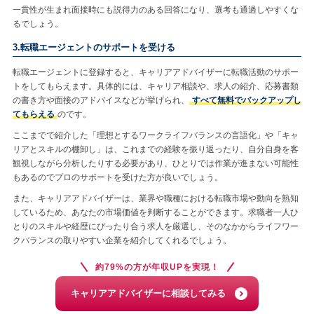
一貫性が生まれ面接時にも説得力のある回答になり、選考も通過しやすくな
るでしょう。
3.転職エージェントのサポートを受ける
転職エージェントに登録すると、キャリアアドバイザーに転職活動のサポー
トをしてもらえます。具体的には、キャリア相談や、求人の紹介、応募書類
の書き方や面接のアドバイスなどが挙げられ、
すべて無料でバックアップし
てもらえる
のです。
ここまでで紹介した「理想とするワークライフバランスの言語化」や「キャ
リアとスキルの棚卸し」は、これまでの経験を振り返ったり、自分自身を客
観視しながら分析したりする必要があり、ひとりでは作業が進まない可能性
もあるのでプロのサポートを受けた方が良いでしょう。
また、キャリアアドバイザーは、業界や職種における転職市場や動向を熟知
しているため、あなたの市場価値を判断することができます。求職者一人ひ
とりのスキルや経歴にぴったり合う求人を厳選し、そのなかからライフワー
クバランスの取りやすい企業を紹介してくれるでしょう。
約79%の方が年収UPを実現！
キャリアアドバイザーに相談してみる