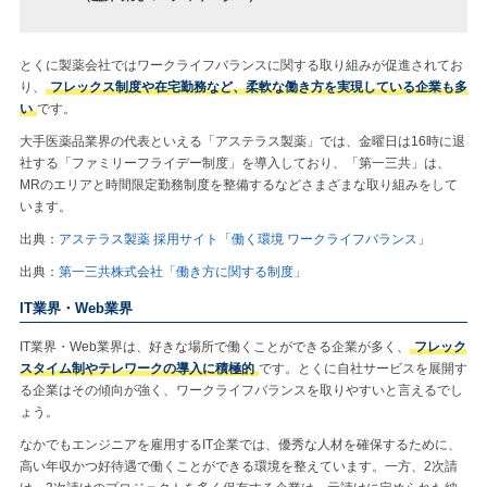
とくに製薬会社ではワークライフバランスに関する取り組みが促進されてお
り、
フレックス制度や在宅勤務など、柔軟な働き方を実現している企業も多
い
です。
大手医薬品業界の代表といえる「アステラス製薬」では、金曜日は16時に退
社する「ファミリーフライデー制度」を導入しており、「第一三共」は、
MRのエリアと時間限定勤務制度を整備するなどさまざまな取り組みをして
います。
出典：
アステラス製薬 採用サイト「働く環境 ワークライフバランス」
出典：
第一三共株式会社「働き方に関する制度」
IT業界・Web業界
IT業界・Web業界は、好きな場所で働くことができる企業が多く、
フレック
スタイム制やテレワークの導入に積極的
です。とくに自社サービスを展開す
る企業はその傾向が強く、ワークライフバランスを取りやすいと言えるでし
ょう。
なかでもエンジニアを雇用するIT企業では、優秀な人材を確保するために、
高い年収かつ好待遇で働くことができる環境を整えています。一方、2次請