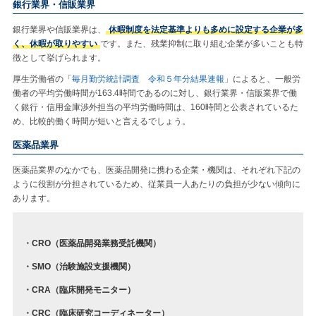
銀行業界・信販業界
銀行業界や信販業界は、
休暇制度を法定基準よりも多めに設定する企業が多
く、休暇が取りやすい
です。また、残業抑制に取り組む企業が多いことも特
徴として挙げられます。
厚生労働省の「
毎月勤労統計調査 令和５年分結果速報
」によると、一般労
働者の平均労働時間が163.4時間であるのに対し、銀行業界・信販業界で働
く銀行・信用金庫渉外担当の平均労働時間は、160時間と公表されているた
め、比較的働く時間が短いと言えるでしょう。
医薬品業界
医薬品業界のなかでも、医薬品開発に携わる企業・機関は、それぞれ下記の
ように役割が分担されているため、従業員一人あたりの負担が少ない傾向に
あります。
・CRO（医薬品開発業務受託機関）
・SMO（治験施設支援機関）
・CRA（臨床開発モニター）
・CRC（臨床研究コーディネーター）