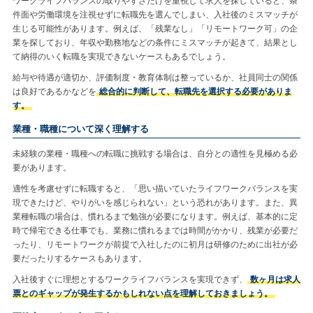
ワークライフバランスの取りやすさだけを重視して求人を探していると、条
件面や労働環境を注視せずに転職先を選んでしまい、入社後のミスマッチが
生じる可能性があります。例えば、「残業なし」「リモートワーク可」の企
業を探しており、年収や勤務地などの条件にミスマッチが起きて、結果とし
て納得のいく転職を実現できないケースもあるでしょう。
給与や待遇が適切か、評価制度・教育体制は整っているか、社員同士の関係
は良好であるかなどを
総合的に判断して、転職先を選択する必要がありま
す。
業種・職種について深く理解する
未経験の業種・職種への転職に挑戦する場合は、自分との適性を見極める必
要があります。
適性を考慮せずに転職すると、「思い描いていたライフワークバランスを実
現できたけど、やりがいを感じられない」という恐れがあります。また、異
業種転職の場合は、慣れるまで勉強が必要になります。例えば、基本的に定
時で帰宅できる仕事でも、業務に慣れるまでは時間がかかり、残業が必要だ
ったり、リモートワークが前提で入社したのに初月は研修のために出社が必
要だったりするケースもあります。
入社後すぐに理想とするワークライフバランスを実現できず、
数ヶ月は求人
票とのギャップが発生するかもしれない点を理解しておきましょう。