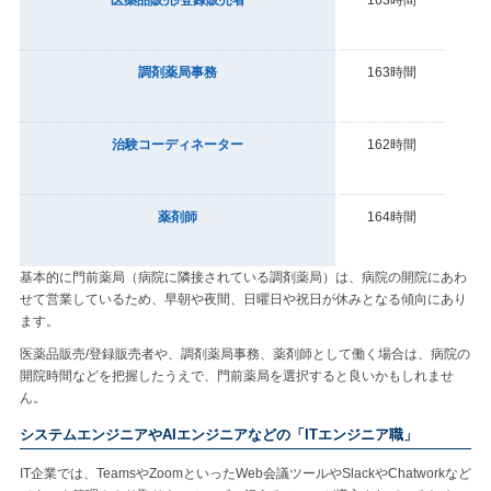
調剤薬局事務
163時間
治験コーディネーター
162時間
薬剤師
164時間
基本的に門前薬局（病院に隣接されている調剤薬局）は、病院の開院にあわ
せて営業しているため、早朝や夜間、日曜日や祝日が休みとなる傾向にあり
ます。
医薬品販売/登録販売者や、調剤薬局事務、薬剤師として働く場合は、病院の
開院時間などを把握したうえで、門前薬局を選択すると良いかもしれませ
ん。
システムエンジニアやAIエンジニアなどの「ITエンジニア職」
IT企業では、TeamsやZoomといったWeb会議ツールやSlackやChatworkなど