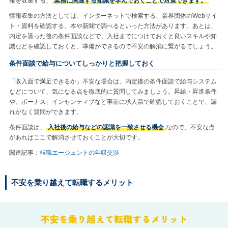
報を収集する、
業務に関連する知識を学んでおくことで対策できます。
情報収集の方法としては、インターネットで検索する、業界団体のWebサイ
ト・資料を確認する、本や新聞で調べるといった方法があります。あとは、
内定を貰った後の条件面談などで、入社までにつけておくと良いスキルや知
識などを確認しておくと、準備ができるので不安の解消に繋がるでしょう。
条件面談で給与についてしっかりと把握しておく
「収入面で満足できるか」不安な場合は、内定後の条件面談で給与システム
などについて、気になる点を徹底的に質問してみましょう。昇給・昇進条件
や、ボーナス、インセンティブなど事前に求人票で確認しておくことで、漏
れがなく質問ができます。
条件面談は、
入社後の給与などの認識を一致させる機会
なので、不安な点
があればここで解消させておくことが大切です。
関連記事：
転職エージェントの年収交渉
不安を乗り越えて転職するメリット