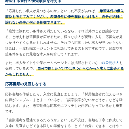
希望する条件の優先順位を考える
「応募したい求人が見つかるのか」といった不安があれば、
希望条件の優先
順位を考えてみてください。希望条件に優先順位をつけると、自分が絶対に
譲れない条件が何かを把握できます。
「絶対に譲れない条件さえ満たしているなら、それ以外のことは譲歩でき
る」と考えれば選択肢が広がるため、様々な求人が視野に入り、応募先が見
つかりやすくなるかもしれません。それでも応募したい求人が見つからない
場合は、一度転職エージェントに相談してみるのもおすすめです。経歴や希
望条件をもとに最適な求人を紹介してくれます。
また、求人サイトや企業ホームページ上には掲載されていない
非公開求人
も
保有しているので、
自分で探しただけでは見つからなかった求人に出会える
かもしれません。
応募書類の見直しをする
応募書類を作成したら、入念に見直しましょう。「採用担当者に伝えるべき
内容がシンプルにまとまっているか」「誤字脱字がないかどうか」などを確
認します。また、志望動機は応募先にマッチした内容になっているかも重要
です。
「書類選考を通過できるだろうか」といった不安は、書類を丁寧に作成して
入念に見直すなどできる限りの準備をすることで「自分にできることはやっ