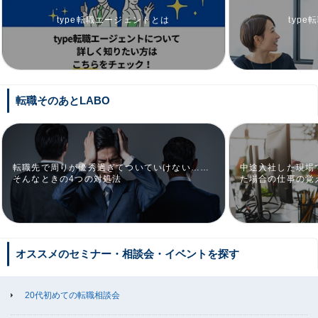
type転職エージェントとは
typ
転職そのあとLABO
転職先で周りが優秀過ぎてついていけない……
中途入社した現場
そんなときの4つの対処法
た場合の仕事の覚
オススメのセミナー・相談会・イベントを探す
20代初めての転職相談会