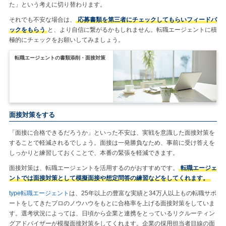
た」という考えに切り替わります。
それでも不安な場合は、
応募書類を第三者にチェックしてもらいフィードバ
ックをもらう
と、より自信に繋がるかもしれません。転職エージェントに積
極的にチェックをお願いしてみましょう。
転職エージェントの書類添削・面接対策
面接対策をする
「面接に合格できるだろうか」といった不安は、実戦を意識した面接対策を
することで軽減されるでしょう。面接は一発勝負なため、事前に受け答えを
しっかりと練習しておくことで、本番の緊張を軽減できます。
面接対策は、転職エージェントを活用するのがおすすめです。
転職エージェ
ントでは面接対策として模擬面接や想定問答の練習などをしてくれます。
type転職エージェント
は、25年以上の豊富な実績と34万人以上もの転職サポ
ートをしてきたプロのノウハウをもとに合格率を上げる面接対策をしていま
す。選考状況によっては、日頃から企業と連携をとっているリクルーティン
グアドバイザーが模擬面接対策をしてくれます。企業の採用担当者目線の面