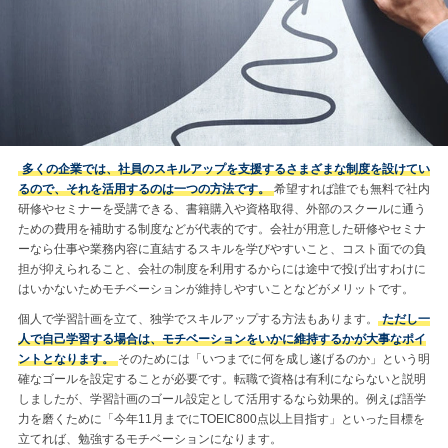
多くの企業では、社員のスキルアップを支援するさまざまな制度を設けてい
るので、それを活用するのは一つの方法です。
希望すれば誰でも無料で社内
研修やセミナーを受講できる、書籍購入や資格取得、外部のスクールに通う
ための費用を補助する制度などが代表的です。会社が用意した研修やセミナ
ーなら仕事や業務内容に直結するスキルを学びやすいこと、コスト面での負
担が抑えられること、会社の制度を利用するからには途中で投げ出すわけに
はいかないためモチベーションが維持しやすいことなどがメリットです。
個人で学習計画を立て、独学でスキルアップする方法もあります。
ただし一
人で自己学習する場合は、モチベーションをいかに維持するかが大事なポイ
ントとなります。
そのためには「いつまでに何を成し遂げるのか」という明
確なゴールを設定することが必要です。転職で資格は有利にならないと説明
しましたが、学習計画のゴール設定として活用するなら効果的。例えば語学
力を磨くために「今年11月までにTOEIC800点以上目指す」といった目標を
立てれば、勉強するモチベーションになります。