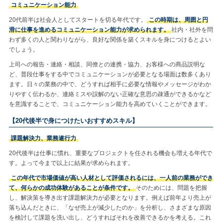
コミュニケーション能力
20代前半は社会人としてスタートを切る年代です。
この時期は、周囲と円
滑に仕事を進めるコミュニケーション能力が求められます。
社内・社外を問
わず多くの人と関わりながら、良好な関係を築くスキルを身につけるとよい
でしょう。
上司への報告・連絡・相談、同僚との連携・協力、お客様への商品説明な
ど、普段仕事をする中でコミュニケーションが必要となる場面は数多くあり
ます。日々の業務の中で、どうすれば相手に必要な情報やメッセージがわか
りやすく伝わるか、連絡ミスや誤解のない正確な意思の疎通ができるかなど
を意識することで、コミュニケーション能力を高めていくことができます。
【20代後半で身につけたいおすすめスキル】
課題解決力、業務遂行力
20代後半は仕事に慣れ、重要なプロジェクトを任される機会も増える年代で
す。よって今まで以上に結果が求められます。
この年代で市場価値が高い人材として評価されるには、一人前の業務ができ
て、何らかの成功体験があることが条件です。
そのためには、問題を把握
し、解決策を導き出す課題解決力が必要となります。例えば前年より売上が
落ち込んだときに、「なぜ売上が減少したのか」を分析し、さまざまな原因
を検討して課題を洗い出し、どうすればそれを改善できるかを考える。これ