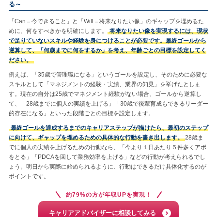
る～
「Can＝今できること」と「Will＝将来なりたい像」のギャップを埋めるた
めに、何をすべきかを明確にします。
将来なりたい像を実現するには、現状
で足りていないスキルや経験を身につけることが必要です。最終ゴールから
逆算して、「何歳までに何をするか」を考え、年齢ごとの目標を設定してく
ださい。
例えば、「35歳で管理職になる」というゴールを設定し、そのために必要な
スキルとして「マネジメントの経験・実績、業界の知見」を挙げたとしま
す。現在の自分は25歳でマネジメント経験がない場合、ゴールから逆算し
て、「28歳までに個人の実績を上げる」「30歳で後輩育成もできるリーダー
的存在になる」といった段階ごとの目標を設定します。
最終ゴールを達成するまでのキャリアステップが描けたら、最初のステップ
に向けて、ギャップを埋めるための具体的な行動を書き出します。
28歳ま
でに個人の実績を上げるための行動なら、「今より１日あたり５件多くアポ
をとる」「PDCAを回して業務効率を上げる」などの行動が考えられるでし
ょう。明日から実際に始められるように、行動はできるだけ具体化するのが
ポイントです。
約79%の方が年収UPを実現！
キャリアアドバイザーに相談してみる