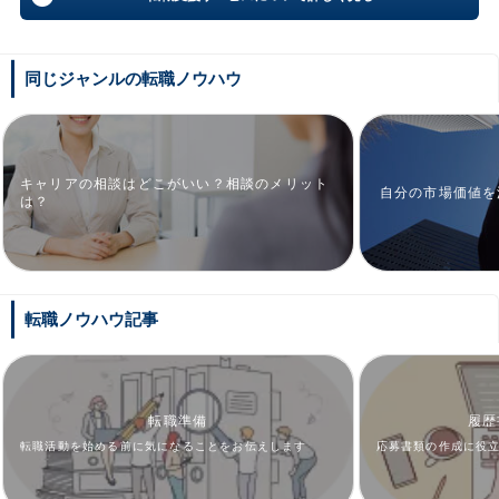
同じジャンルの転職ノウハウ
キャリアの相談はどこがいい？相談のメリット
自分の市場価値を
は？
転職ノウハウ記事
転職準備
履歴
転職活動を始める前に気になることをお伝えします
応募書類の作成に役