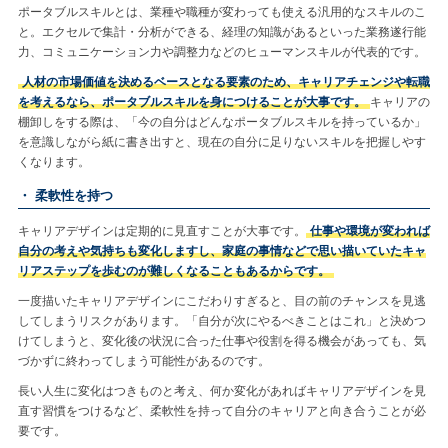
ポータブルスキルとは、業種や職種が変わっても使える汎用的なスキルのこ
と。エクセルで集計・分析ができる、経理の知識があるといった業務遂行能
力、コミュニケーション力や調整力などのヒューマンスキルが代表的です。
人材の市場価値を決めるベースとなる要素のため、キャリアチェンジや転職
を考えるなら、ポータブルスキルを身につけることが大事です。
キャリアの
棚卸しをする際は、「今の自分はどんなポータブルスキルを持っているか」
を意識しながら紙に書き出すと、現在の自分に足りないスキルを把握しやす
くなります。
・ 柔軟性を持つ
キャリアデザインは定期的に見直すことが大事です。
仕事や環境が変われば
自分の考えや気持ちも変化しますし、家庭の事情などで思い描いていたキャ
リアステップを歩むのが難しくなることもあるからです。
一度描いたキャリアデザインにこだわりすぎると、目の前のチャンスを見逃
してしまうリスクがあります。「自分が次にやるべきことはこれ」と決めつ
けてしまうと、変化後の状況に合った仕事や役割を得る機会があっても、気
づかずに終わってしまう可能性があるのです。
長い人生に変化はつきものと考え、何か変化があればキャリアデザインを見
直す習慣をつけるなど、柔軟性を持って自分のキャリアと向き合うことが必
要です。