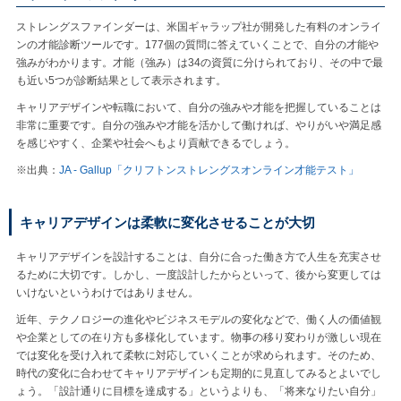
ストレングスファインダーは、米国ギャラップ社が開発した有料のオンライ
ンの才能診断ツールです。177個の質問に答えていくことで、自分の才能や
強みがわかります。才能（強み）は34の資質に分けられており、その中で最
も近い5つが診断結果として表示されます。
キャリアデザインや転職において、自分の強みや才能を把握していることは
非常に重要です。自分の強みや才能を活かして働ければ、やりがいや満足感
を感じやすく、企業や社会へもより貢献できるでしょう。
※出典：
JA - Gallup「クリフトンストレングスオンライン才能テスト」
キャリアデザインは柔軟に変化させることが大切
キャリアデザインを設計することは、自分に合った働き方で人生を充実させ
るために大切です。しかし、一度設計したからといって、後から変更しては
いけないというわけではありません。
近年、テクノロジーの進化やビジネスモデルの変化などで、働く人の価値観
や企業としての在り方も多様化しています。物事の移り変わりが激しい現在
では変化を受け入れて柔軟に対応していくことが求められます。そのため、
時代の変化に合わせてキャリアデザインも定期的に見直してみるとよいでし
ょう。「設計通りに目標を達成する」というよりも、「将来なりたい自分」