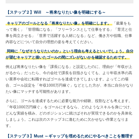
【ステップ２】Will ～将来なりたい像を明確にする～
キャリアのゴールとなる「将来なりたい像」を明確にします。
「裁量をも
って働く」「管理職になる」「フリーランスとして仕事をする」「育児と仕
事を両立させる」「世界で活躍する人材になる」など、働き方や役職、仕事
内容などについて自分の理想の姿を考えてください。
同時に「なぜそうなりたいのか」という理由も考えるといいでしょう。自分
が望むキャリアと描いたゴールの間にズレがないかを確認するためです。
例えば将来なりたい像を「課長になる」と設定したのに、理由が「年収が上
がるから」だったら、今の会社で課長を目指さなくても、より年収水準の高
い業界や会社に転職すればゴールを達成できてしまいます。よってこの場
合、ゴール設定を「年収1000万円稼ぐ」などとした方が、本当に自分がなり
たい像にマッチする可能性があります。
さらに、ゴールを達成するために必要な能力や経験、役割なども考えます。
「年収1000万円稼ぐ」をゴールにするなら、どのようなスキルを身につけ、
どんな実績を積み、どのポジションに就けばそれが実現できるのかを具体化
しましょう。これは次のステップ３に進むために欠かせない作業となりま
す。
【ステップ３】Must ～ギャップを埋めるためにやるべきことを整理す