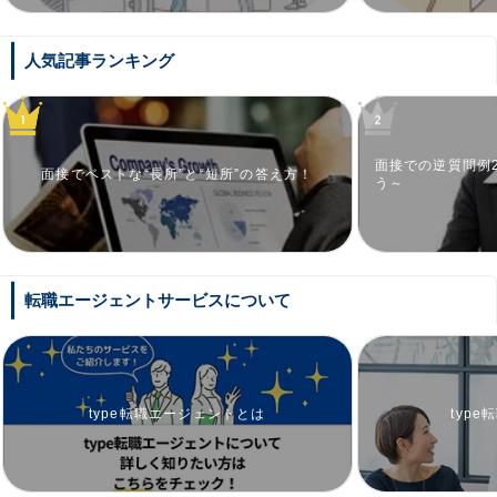
人気記事ランキング
面接での逆質問例
面接でベストな“長所”と“短所”の答え方！
う～
転職エージェントサービスについて
type転職エージェントとは
typ