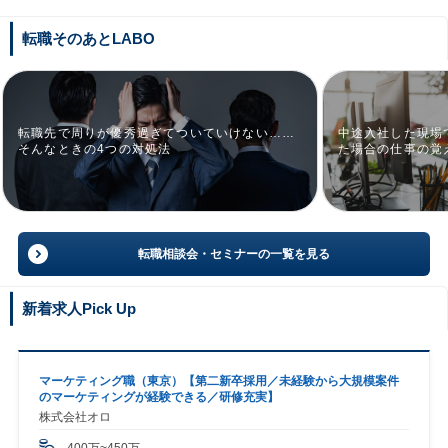
転職そのあとLABO
転職先で周りが優秀過ぎてついていけない……
中途入社した現場
そんなときの4つの対処法
た場合の仕事の覚
転職相談会・セミナーの一覧を見る
新着求人Pick Up
マーケティング職（東京）【第二新卒採用／未経験から大規模案件
のマーケティングが経験できる／研修充実】
株式会社オロ
400万~450万