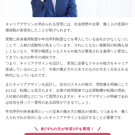
キャリアデザインが求められる背景には、社会情勢や企業、働く人の意識や
価値観が多様化したことが挙げられます。
実際に終身雇用制度や年功序列制度などを導入している会社が少なくなった
ことで、人材の流動性が高まっています。それにともない複数回の転職も珍
しくなくなり、学歴や職歴よりもスキルや能力が重視される雇用へと変化し
てきているのが昨今の傾向です。
つまり、キャリアデザインを設計し、実現に必要なスキルや能力をキャリア
形成しているかによって、今後の働き方や人生そのものが大きく左右される
時代になっているのです。
またキャリアデザインを設計し、自分のスキルや能力、理想像を明確にして
おけば、転職にも役立ちます。企業の採用面接では志望動機や転職の理由、
入社後の目標などについて質問されますが、キャリアデザインが明確であれ
ば自信を持って一貫性のある回答ができるでしょう。
年功序列や終身雇用といった従来の働き方の概念が崩壊しつつある今、働く
人それぞれが自分に合ったキャリアデザインを設計することが重要です。
約79%の方が年収UPを実現！