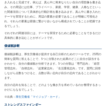
き入れると完成です。例えば、真ん中に将来なりたい自分の理想像を書き込
み、その周辺には仕事、プライベート、家庭、学習、健康、人格などといっ
た関連項目について具体的な行動計画を書き込みます。真ん中に書き入れた
テーマを実現するために、周辺の要素が必要であることが明確に可視化さ
れ、それらの要素は密接に繋がり合いながら構成されていることが把握でき
るでしょう。
それぞれの関連項目には、テーマを実現するために必要なことをできるだけ
具体的に書き込むことがポイントです。
価値観診断
価値観診断は、厚生労働省が提供する自己分析のためのツールです。25問の
簡単な質問に答えることで、5つに分類された結果のどこに自分が該当する
かわかり、自分の価値観が分析できます。5つの分類は「専門志向」「経営
管理志向」「自律志向」「起業家志向」「生活重視志向」です。質問に回答
しながら点数をつけると、点数が高い志向が自分の志向であることがわかり
ます。
自分の志向を知ることで、どのような働き方を求めているのか整理するきっ
かけにもなるでしょう。
※出典：
厚生労働省「マイジョブ・カード」
ストレングスファインダー