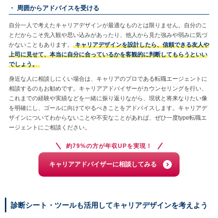
・ 周囲からアドバイスを受ける
自分一人で考えたキャリアデザインが最適なものとは限りません。自分のこ
とだからこそ先入観や思い込みがあったり、他人から見た強みや弱みに気づ
かないこともあります。
キャリアデザインを設計したら、信頼できる友人や
上司に見せて、本当に自分に合っているかを客観的に判断してもらうといい
でしょう。
身近な人に相談しにくい場合は、キャリアのプロである転職エージェントに
相談するのもお勧めです。キャリアアドバイザーがカウンセリングを行い、
これまでの経験や実績などを一緒に振り返りながら、現状と将来なりたい像
を明確にし、ゴールに向けてやるべきことをアドバイスします。キャリアデ
ザインについてわからないことや不安なことがあれば、ぜひ一度type転職エ
ージェントにご相談ください。
約79%の方が年収UPを実現！
キャリアアドバイザーに相談してみる
診断シート・ツールも活用してキャリアデザインを考えよう