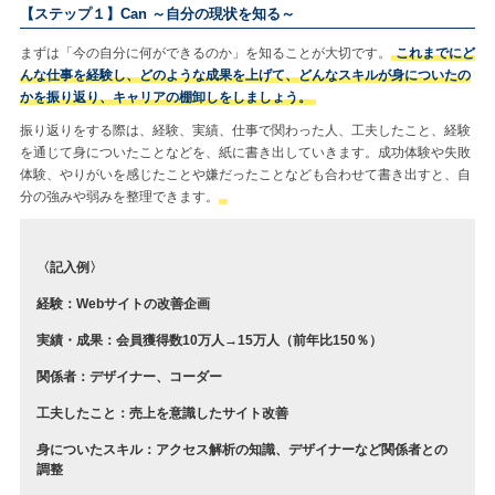
【ステップ１】Can ～自分の現状を知る～
まずは「今の自分に何ができるのか」を知ることが大切です。
これまでにど
んな仕事を経験し、どのような成果を上げて、どんなスキルが身についたの
かを振り返り、キャリアの棚卸しをしましょう。
振り返りをする際は、経験、実績、仕事で関わった人、工夫したこと、経験
を通じて身についたことなどを、紙に書き出していきます。成功体験や失敗
体験、やりがいを感じたことや嫌だったことなども合わせて書き出すと、自
分の強みや弱みを整理できます。
〈記入例〉
経験：Webサイトの改善企画
実績・成果：会員獲得数10万人→15万人（前年比150％）
関係者：デザイナー、コーダー
工夫したこと：売上を意識したサイト改善
身についたスキル：アクセス解析の知識、デザイナーなど関係者との
調整