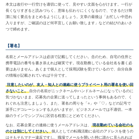
本文は改行や一行空けを適切に使って、見やすい文面を心がけます。一行が
長くなりすぎると読みづらく、意味も伝わりにくくなるので、できるだけ簡
潔に短く要点をまとめるようにしましょう。文章の最後は「お忙しい中恐れ
入りますが、ご確認のほど何卒宜しくお願い致します」などの結びのあいさ
つで締めます。
【署名】
名前とメールアドレスは必須で記載してください。念のため、自宅の住所と
携帯電話の番号を書き添えれば確実です。現在勤務している会社名を書く必
要はありません。あくまで個人として採用試験を受けているので、自分自身
の情報が記載されていれば十分です。
注意したいのが、友人・知人との連絡に使うプライベート用の署名を使い回
さないこと。
自分の名前がニックネームやハンドルネームになっているのに
気づかないまま、応募先の企業に送ってしまったという事例もあるので、く
れぐれも注意しましょう。また、署名の周りを「⭐」︎や「♡」などの記号で
派手にデコレーションする人がいますが、ビジネスメールでは不適切。一本
線のラインでシンプルに区切る程度にとどめてください。
なお、応募企業との連絡に使うメールアドレスは、
現在勤めている会社のも
のとは別にしてください。
個人としての転職活動に会社のアドレスを使うの
はそもそもマナー違反ですし、職場でメールを開いた時に誰かに見られれば