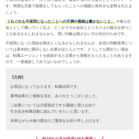
す。簡潔な言葉で面接をしてもらったことへの感謝と前向きな姿勢を伝えま
しょう。
くれぐれも不採用になったことへの不満や愚痴は書かないこと。
今後も社
会人として働いていく以上、どこかでその会社とビジネス上の接点を持つこ
とがあるかもしれませんから、悪い印象は残さない方が自分のためです。
不採用になった理由を聞きたくなるかもしれませんが、合否の判断基準につ
いては基本的に開示しない企業がほとんどです。どうしても聞きたい場合
は、転職エージェントを経由すると企業から情報をもらえることがあります
ので、一度相談してみてはいかがでしょうか。
【文例】
お世話になっております。転職太郎です。
選考結果のご連絡を頂き、ありがとうございました。
こ結果については大変残念ですが謙虚に受け止めて
引き続き転職活動に励んでいきたいと思います。
末筆ながら今後の貴社のご繁栄をお祈り申し上げます。
約79%の方が年収UPを実現！