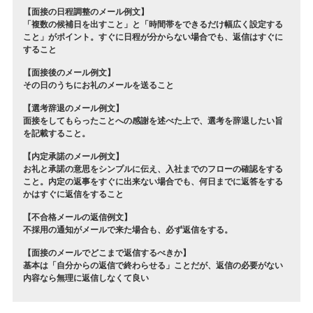
【面接の日程調整のメール例文】
「複数の候補日を出すこと」と「時間帯をできるだけ幅広く設定する
こと」がポイント。すぐに日程が分からない場合でも、返信はすぐに
すること
【面接後のメール例文】
その日のうちにお礼のメールを送ること
【選考辞退のメール例文】
面接をしてもらったことへの感謝を述べた上で、選考を辞退したい旨
を記載すること。
【内定承諾のメール例文】
お礼と承諾の意思をシンプルに伝え、入社までのフローの確認をする
こと。内定の返事をすぐに出来ない場合でも、何日までに返答をする
かはすぐに返信をすること
【不合格メールの返信例文】
不採用の通知がメールで来た場合も、必ず返信をする。
【面接のメールでどこまで返信するべきか】
基本は「自分からの返信で終わらせる」ことだが、返信の必要がない
内容なら無理に返信しなくて良い