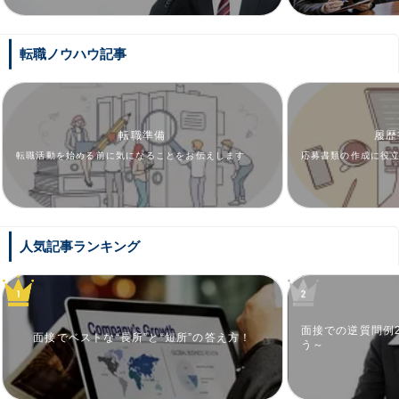
転職ノウハウ記事
転職準備
履歴
転職活動を始める前に気になることをお伝えします
応募書類の作成に役
人気記事ランキング
面接での逆質問例
面接でベストな“長所”と“短所”の答え方！
う～