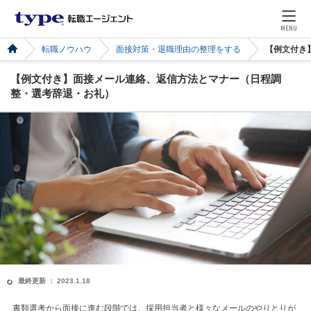
MENU
転職ノウハウ
面接対策・退職理由の整理をする
【例文付き
【例文付き】面接メール連絡、返信方法とマナー（日程調
整・選考辞退・お礼）
最終更新 ： 2023.1.18
書類選考から面接に進む段階では、採用担当者と様々なメールのやりとりが