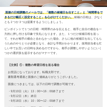
面接の日程調整のメールでは、「複数の候補日を出すこと」と「時間帯をで
きるだけ幅広く設定すること」を心がけてください。
候補の日程は、少なく
とも２つか３つは提案するようにしましょう。
ピンポイントで１つの日程・時間帯のみを伝えると、相手に自分の都合を一
方的に押し付ける印象で失礼になります。また、１つだけ候補日程を送っ
て、それが相手の都合と合わなかった場合、さらに他の候補日を出してもら
うためのやりとりが必要となり、余計な手間がかかります。採用担当者も忙
しい中でお互いの日時を決めるのですから、相手が調整しやすいようにいく
つかの選択肢を提示するのがマナーです。
【文例】①：複数の希望日程を送る場合
お世話になっております。転職太郎です。
書類選考通過と面接のご連絡ありがとうございました。
面接につきましては、以下の日時で調整が可能です。
・9月10日（火） 13：00〜16：00終了まで
・9月12日（木） 終日
・9月18日（水） 10：00〜12：00終了まで