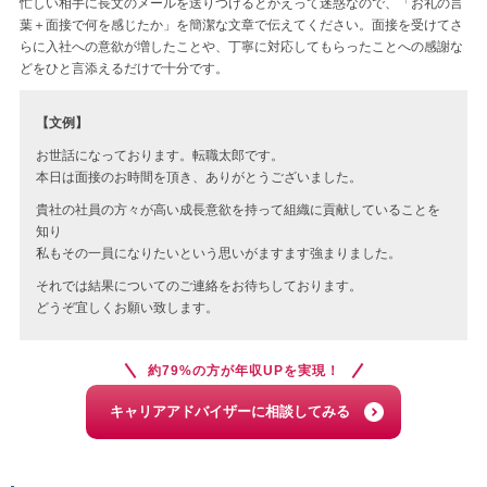
忙しい相手に長文のメールを送りつけるとかえって迷惑なので、「お礼の言
葉＋面接で何を感じたか」を簡潔な文章で伝えてください。面接を受けてさ
らに入社への意欲が増したことや、丁寧に対応してもらったことへの感謝な
どをひと言添えるだけで十分です。
【文例】
お世話になっております。転職太郎です。
本日は面接のお時間を頂き、ありがとうございました。
貴社の社員の方々が高い成長意欲を持って組織に貢献していることを
知り
私もその一員になりたいという思いがますます強まりました。
それでは結果についてのご連絡をお待ちしております。
どうぞ宜しくお願い致します。
約79%の方が年収UPを実現！
キャリアアドバイザーに相談してみる