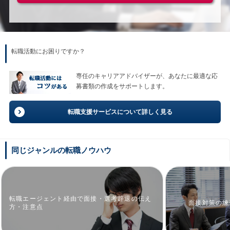
転職活動にお困りですか？
専任のキャリアアドバイザーが、あなたに最適な応
募書類の作成をサポートします。
転職支援サービスについて詳しく見る
同じジャンルの転職ノウハウ
転職エージェント経由で面接・選考辞退の伝え
面接対策の練
方・注意点