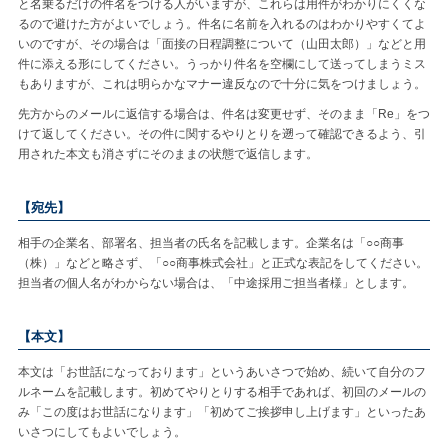
と名乗るだけの件名をつける人がいますが、これらは用件がわかりにくくな
るので避けた方がよいでしょう。件名に名前を入れるのはわかりやすくてよ
いのですが、その場合は「面接の日程調整について（山田太郎）」などと用
件に添える形にしてください。うっかり件名を空欄にして送ってしまうミス
もありますが、これは明らかなマナー違反なので十分に気をつけましょう。
先方からのメールに返信する場合は、件名は変更せず、そのまま「Re」をつ
けて返してください。その件に関するやりとりを遡って確認できるよう、引
用された本文も消さずにそのままの状態で返信します。
【宛先】
相手の企業名、部署名、担当者の氏名を記載します。企業名は「○○商事
（株）」などと略さず、「○○商事株式会社」と正式な表記をしてください。
担当者の個人名がわからない場合は、「中途採用ご担当者様」とします。
【本文】
本文は「お世話になっております」というあいさつで始め、続いて自分のフ
ルネームを記載します。初めてやりとりする相手であれば、初回のメールの
み「この度はお世話になります」「初めてご挨拶申し上げます」といったあ
いさつにしてもよいでしょう。