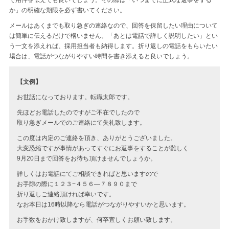
か」の明確な期限を必ず書いてください。
メールはあくまでも取り急ぎの連絡なので、回答を保留したい理由について
は簡単に伝えるだけで構いません。「あとは電話で詳しく説明したい」とい
う一文を添えれば、採用担当者も納得します。折り返しの電話をもらいたい
場合は、電話がつながりやすい時間を書き添えると良いでしょう。
【文例】
お世話になっております。転職太郎です。
先ほどお電話したのですがご不在でしたので
取り急ぎメールでのご連絡にて失礼致します。
この度は内定のご連絡を頂き、ありがとうございました。
大変恐縮ですが事情があってすぐにお返事をすることが難しく
9月20日まで回答をお待ち頂けませんでしょうか。
詳しくはお電話にてご相談できればと思いますので
お手隙の際に１２３−４５６—７８９０まで
折り返しご連絡頂ければ幸いです。
なお本日は16時以降なら電話がつながりやすいかと思います。
お手数をおかけ致しますが、何卒宜しくお願い致します。