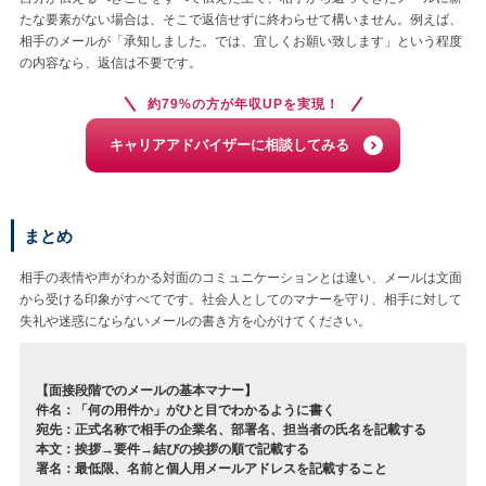
たな要素がない場合は、そこで返信せずに終わらせて構いません。例えば、
相手のメールが「承知しました。では、宜しくお願い致します」という程度
の内容なら、返信は不要です。
約79%の方が年収UPを実現！
キャリアアドバイザーに相談してみる
まとめ
相手の表情や声がわかる対面のコミュニケーションとは違い、メールは文面
から受ける印象がすべてです。社会人としてのマナーを守り、相手に対して
失礼や迷惑にならないメールの書き方を心がけてください。
【面接段階でのメールの基本マナー】
件名：「何の用件か」がひと目でわかるように書く
宛先：正式名称で相手の企業名、部署名、担当者の氏名を記載する
本文：挨拶→要件→結びの挨拶の順で記載する
署名：最低限、名前と個人用メールアドレスを記載すること