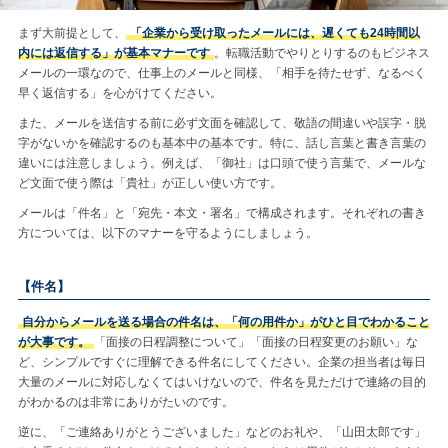
まず大前提として、
「企業から受け取ったメールには、遅くても24時間以
内には返信する」が基本マナーです
。転職活動でやりとりするのもビジネス
メールの一環なので、仕事上のメールと同様、「相手を待たせず、なるべく
早く返信する」を心がけてください。
また、メールを送信する前に必ず文面を確認して、敬語の間違いや誤字・脱
字がないかを確認するのも基本中の基本です。特に、話し言葉と書き言葉の
違いには注意しましょう。例えば、「御社」は口頭で使う言葉で、メールな
ど文面で使う際は「貴社」が正しい使い方です。
メールは「件名」と「宛先・本文・署名」で構成されます。それぞれの書き
方については、以下のマナーを守るようにしましょう。
【件名】
自分からメールを送る場合の件名は、「何の用件か」がひと目でわかること
が大事です。
「面接の日程調整について」「面接の日程変更のお願い」な
ど、シンプルですぐに理解できる件名にしてください。企業の担当者は毎日
大量のメールに対応しなくてはいけないので、件名を見ただけで連絡の目的
がわかるのは非常にありがたいのです。
逆に、「ご連絡ありがとうございました」などのお礼や、「山田太郎です」