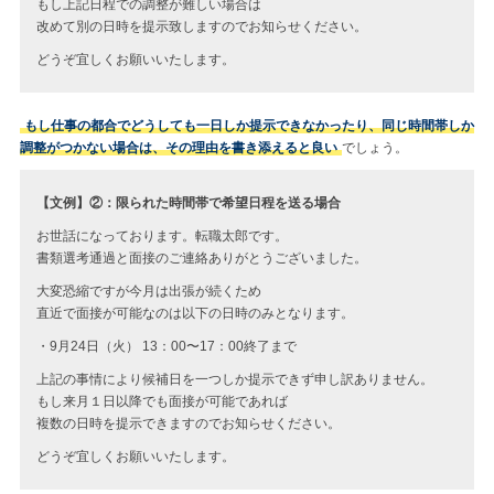
もし上記日程での調整が難しい場合は
改めて別の日時を提示致しますのでお知らせください。
どうぞ宜しくお願いいたします。
もし仕事の都合でどうしても一日しか提示できなかったり、同じ時間帯しか
調整がつかない場合は、その理由を書き添えると良い
でしょう。
【文例】②：限られた時間帯で希望日程を送る場合
お世話になっております。転職太郎です。
書類選考通過と面接のご連絡ありがとうございました。
大変恐縮ですが今月は出張が続くため
直近で面接が可能なのは以下の日時のみとなります。
・9月24日（火） 13：00〜17：00終了まで
上記の事情により候補日を一つしか提示できず申し訳ありません。
もし来月１日以降でも面接が可能であれば
複数の日時を提示できますのでお知らせください。
どうぞ宜しくお願いいたします。