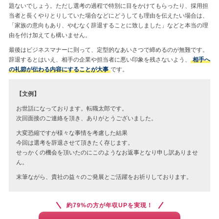
題ないでしょう。ただし選考の過程で特別に目をかけてもらったり、採用担
当者と長くやりとりしていた場合などにどうしても理由を伝えたい場合は、
「家族の意向もあり、やむなく辞退することに致しました」などと本当の理
由を付け加えても構いません。
最後はビジネスマナーに則って、定型的なあいさつで締めるのが無難です。
辞退するとはいえ、相手の企業や担当者に悪い印象を残さないよう、
相手へ
の礼節が伝わる内容にすることが大事
です。
【文例】
お世話になっております。転職太郎です。
次回面接のご連絡を頂き、ありがとうございました。
大変恐縮ですが様々な事情を考慮した結果
今回は選考を辞退させて頂きたく存じます。
せっかくの機会を頂いたのにこのようなお返事となり申し訳ありませ
ん。
末筆ながら、貴社の益々のご発展とご活躍をお祈りしております。
約79%の方が年収UPを実現！