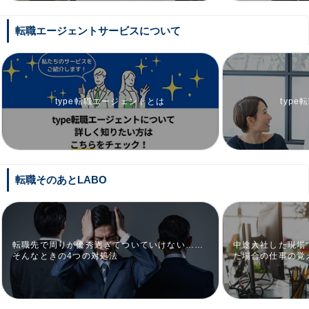
転職エージェントサービスについて
type転職エージェントとは
typ
転職そのあとLABO
転職先で周りが優秀過ぎてついていけない……
中途入社した現場
そんなときの4つの対処法
た場合の仕事の覚