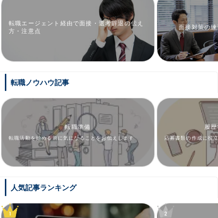
転職エージェント経由で面接・選考辞退の伝え
面接対策の練
方・注意点
転職ノウハウ記事
転職準備
履歴
転職活動を始める前に気になることをお伝えします
応募書類の作成に役
人気記事ランキング