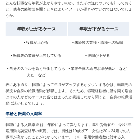
どんな転職なら年収が上がりやすいのか、またその逆についても知っておく
と、他者の経験談を聞くときによりイメージが湧きやすいのではないでしょ
うか。
年収が上がるケース
年収が下がるケース
• 役職が上がる
• 未経験の業種・職種への転職
• 転職先の業績が上昇している
• 役職が下がる
• 自身のスキルを高く評価してもら
• 業界全体の給与水準が低い など
えた など
表にある通り、転職によって年収がアップするかダウンするかは、転職先の
状況や自身の転職活動が影響します。そのため、転職経験者に話を聞く場合
はその人がどのケースに当てはまったか意識しながら聞くと、自身の転職活
動に活かせるでしょう。
年齢と転職の入職率
転職による入職率※ は、年齢によって異なります。厚生労働省の「令和4年
雇用動向調査結果の概況」では、男性は19歳以下、女性は20～24歳での入
職率が高かったことがわかっています。（※ 常用労働者数に対する入