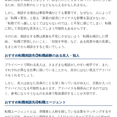
るため、自己分析のヒントなどももらえるかもしれません。
しかし、相談する場合は事前準備がとても重要です。なぜなら、人によって
は「転職＝変化」と捉え「家庭の経済にマイナスな影響を及ぼさないか」
「転勤で引っ越ししなくてはならないのでは」と不安に感じてしまい、転職
に対して否定的な意見をしてしまう可能性もあるからです。
そのため、相談をする際は家族を不安にさせないよう「転職を検討した理
由」「転職で実現したいこと」「目指す年収」など、ある程度今後の見通し
をまとめてから相談をすると良いでしょう。
おすすめ転職相談先③転職経験のある友人・知人
プライベートで関わる友人は、さまざまな相談がしやすい相手です。また、
それぞれが異なる仕事に就いていることから、自分にはない視点でアドバイ
スをくれるでしょう。
しかし、友人はあなた自身のことを深く知っているがゆえに、主観が入った
アドバイスになる可能性もあります。アドバイスを鵜吞みにするのではな
く、参考になりそうなものを自身で取捨選択することが大切です。
おすすめ転職相談先④転職エージェント
転職エージェントとは、求職者と人材を探している企業をマッチングするサ
ービスです。サービスに登録すると、1人ひとりにキャリアアドバイザーが