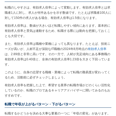
転職のしやすさは、有効求人倍率によって変動します。有効求人倍率とは求
職者1人に対し、求人が何件あるかを示す数値です。たとえば求職者100人に
対して150件の求人がある場合、有効求人倍率は1.5倍になります。
有効求人倍率は、数値が大きいほど転職しやすい傾向にあります。基本的に
有効求人倍率と景気は連動するため、転職する際には動向を把握しておくこ
とも大切です。
また、有効求人倍率は職種や業種によっても異なります。たとえば、技術ニ
ーズが高いが、人材不足が深刻なIT職種の2024年8月時点の
有効求人倍率
は、2.89倍と非常に高いです。その一方で、人材が充足傾向にある事務職の
有効求人倍率は0.40倍と、全体の有効求人倍率1.23倍を大きく下回っていま
す。
このように、自身の志望する職種・業種によって転職の難易度が変わってく
るため、活動前に必ずチェックしましょう。
有効求人倍率を把握した上で、希望する業界の転職市場がどのくらい活性化
しているのか、転職のプロであるキャリアアドバイザーに聞いてみるのもお
すすめです。
転職で年収が上がるパターン・下がるパターン
転職するかどうかを決める大事な要素の一つに「年収の変化」があります。