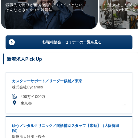
転職先で周りが優秀過ぎてついていけない……
中途入社した現場
そんなときの4つの対処法
た場合の仕事の覚
転職相談会・セミナーの一覧を見る
新着求人Pick Up
カスタマーサポート／リーダー候補／東京
株式会社Cygames
400万~1000万
東京都
ゆうメンタルクリニック／問診補助スタッフ【常勤】（大阪梅田
院）
医療法人社団上桜会