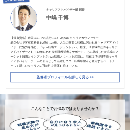
キャリアアドバイザー部 部長
中嶋 千博
【保有資格】米国CCE,Inc.認定GCDF-Japan キャリアカウンセラー
航空会社で客室乗務員を経験した後、人生の重要な転機に関われるキャリアアドバ
イザーに魅力を感じ、「type転職エージェント」へ。以来、IT領域専任のキャリア
アドバイザーとして12年にわたり転職希望者をサポート。その卓越したIT領域のマ
ーケット知識とインプットされた転職ノウハウを武器に、現在はIT領域専任キャリ
アアドバイザーチームの部長として活躍しつつ、転職希望者と並走するパートナー
として新しいキャリアの可能性を提案し続けている。
監修者プロフィールを詳しく見る >>
こんなことでお悩みではありませんか？