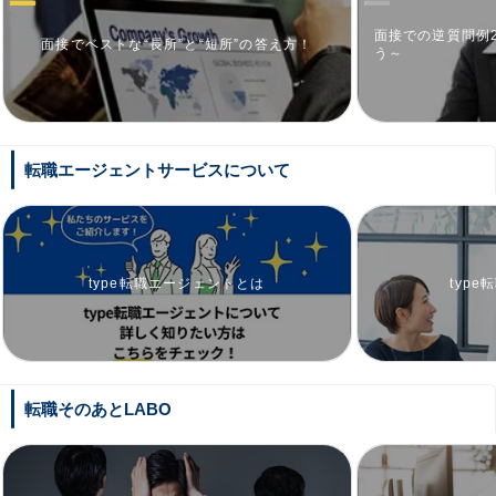
面接での逆質問例
面接でベストな“長所”と“短所”の答え方！
う～
転職エージェントサービスについて
type転職エージェントとは
typ
転職そのあとLABO