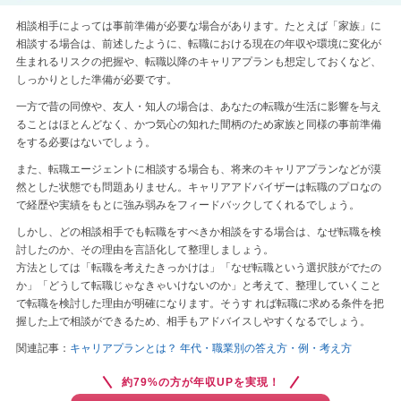
相談相手によっては事前準備が必要な場合があります。たとえば「家族」に
相談する場合は、前述したように、転職における現在の年収や環境に変化が
生まれるリスクの把握や、転職以降のキャリアプランも想定しておくなど、
しっかりとした準備が必要です。
一方で昔の同僚や、友人・知人の場合は、あなたの転職が生活に影響を与え
ることはほとんどなく、かつ気心の知れた間柄のため家族と同様の事前準備
をする必要はないでしょう。
また、転職エージェントに相談する場合も、将来のキャリアプランなどが漠
然とした状態でも問題ありません。キャリアアドバイザーは転職のプロなの
で経歴や実績をもとに強み弱みをフィードバックしてくれるでしょう。
しかし、どの相談相手でも転職をすべきか相談をする場合は、なぜ転職を検
討したのか、その理由を言語化して整理しましょう。
方法としては「転職を考えたきっかけは」「なぜ転職という選択肢がでたの
か」「どうして転職じゃなきゃいけないのか」と考えて、整理していくこと
で転職を検討した理由が明確になります。そうす れば転職に求める条件を把
握した上で相談ができるため、相手もアドバイスしやすくなるでしょう。
関連記事：
キャリアプランとは？ 年代・職業別の答え方・例・考え方
約79%の方が年収UPを実現！