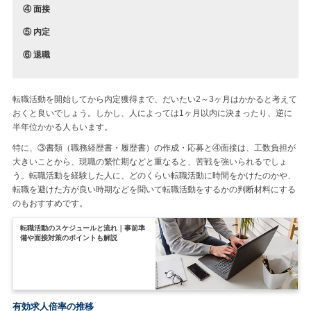
④ 面接
⑤ 内定
⑥ 退職
転職活動を開始してから内定獲得まで、だいたい2～3ヶ月はかかると考えて
おくと良いでしょう。しかし、人によっては1ヶ月以内に決まったり、逆に
半年位かかる人もいます。
特に、③書類（職務経歴書・履歴書）の作成・応募と④面接は、工数負担が
大きいことから、現職の繁忙期などと重なると、苦戦を強いられるでしょ
う。転職活動を経験した人に、どのくらい転職活動に時間をかけたのかや、
転職を避けた方が良い時期などを聞いて転職活動をするかの判断材料にする
のもおすすめです。
転職活動のスケジュールと流れ｜事前準
備や面接対策のポイントも解説
有効求人倍率の推移