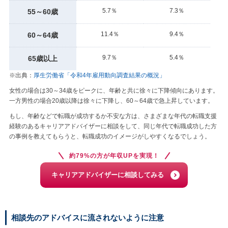
5.7％
7.3％
55～60歳
11.4％
9.4％
60～64歳
9.7％
5.4％
65歳以上
※出典：
厚生労働省「令和4年雇用動向調査結果の概況」
女性の場合は30～34歳をピークに、年齢と共に徐々に下降傾向にあります。
一方男性の場合20歳以降は徐々に下降し、60～64歳で急上昇しています。
もし、年齢などで転職が成功するか不安な方は、さまざまな年代の転職支援
経験のあるキャリアアドバイザーに相談をして、同じ年代で転職成功した方
の事例を教えてもらうと、転職成功のイメージがしやすくなるでしょう。
約79%の方が年収UPを実現！
キャリアアドバイザーに相談してみる
相談先のアドバイスに流されないように注意