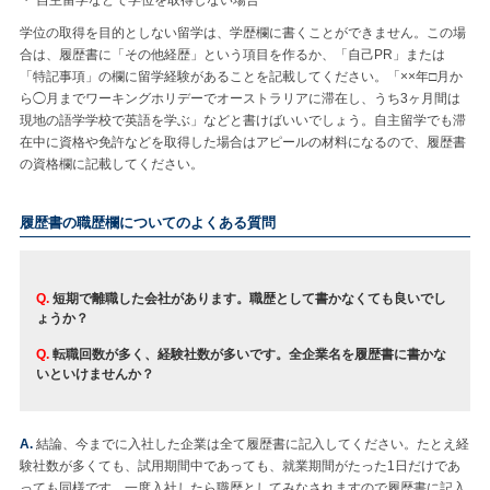
・ 自主留学などで学位を取得しない場合
学位の取得を目的としない留学は、学歴欄に書くことができません。この場
合は、履歴書に「その他経歴」という項目を作るか、「自己PR」または
「特記事項」の欄に留学経験があることを記載してください。「××年□月か
ら◯月までワーキングホリデーでオーストラリアに滞在し、うち3ヶ月間は
現地の語学学校で英語を学ぶ」などと書けばいいでしょう。自主留学でも滞
在中に資格や免許などを取得した場合はアピールの材料になるので、履歴書
の資格欄に記載してください。
履歴書の職歴欄についてのよくある質問
Q.
短期で離職した会社があります。職歴として書かなくても良いでし
ょうか？
Q.
転職回数が多く、経験社数が多いです。全企業名を履歴書に書かな
いといけませんか？
A.
結論、今までに入社した企業は全て履歴書に記入してください。たとえ経
験社数が多くても、試用期間中であっても、就業期間がたった1日だけであ
っても同様です。一度入社したら職歴としてみなされますので履歴書に記入