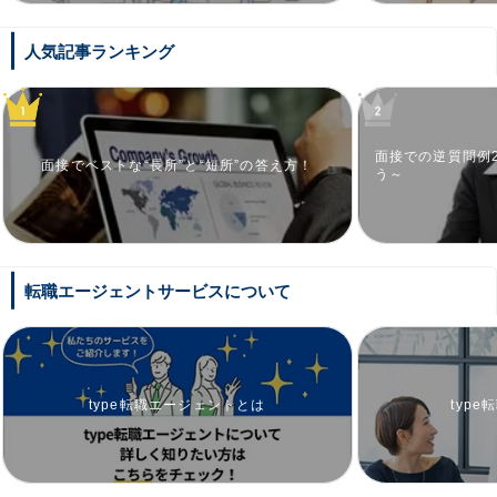
人気記事ランキング
面接での逆質問例
面接でベストな“長所”と“短所”の答え方！
う～
転職エージェントサービスについて
type転職エージェントとは
typ