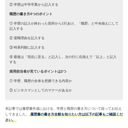
② 学歴は中学卒業から記入する
職歴の書き方4つのポイント
① 学歴の記入が終わった箇所から1行あけ、「職歴」と中央揃えにして
記入する
② 退職理由を記入する
③ 時系列順に記入する
④ 最後は「現在に至る」と記入し、次の行に右揃えで「以上」と記入
する
採用担当者が見ているポイントは2つ
① 学歴、職歴の全体を把握できる内容か
② ビジネスマンとしてのマナーがあるか
本記事では履歴書作成における、学歴と職歴の書き方について絞ってお伝え
してきました。
履歴書の書き方全般を知りたい方は以下の記事もご確認くだ
さい。