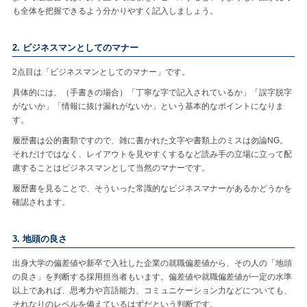
も全体を把握できるよう分かりやすく記入しましょう。
2. ビジネスマンとしてのマナー
2点目は「ビジネスマンとしてのマナー」です。
具体的には、（手書きの場合）「丁寧な字で記入されているか」「誤字脱字
がないか」「情報に抜け漏れがないか」という基本的なポイントになりま
す。
履歴書は公的書類ですので、雑に書かれた文字や書類上のミスは勿論NG。
それだけではなく、レイアウトを見やすくするなど読み手の立場に立って配
慮することはビジネスマンとして当然のマナーです。
履歴書を見ることで、そういった常識的なビジネスマナーがあるかどうかを
確認されます。
3. 地頭の良さ
出身大学の偏差値や新卒で入社した企業の就職偏差値から、その人の「地頭
の良さ」を判断する採用担当者もいます。偏差値や就職偏差値が一定の水準
以上であれば、思考力や言語能力、コミュニケーション力などについても、
それなりのレベルを備えているはずだという判断です。