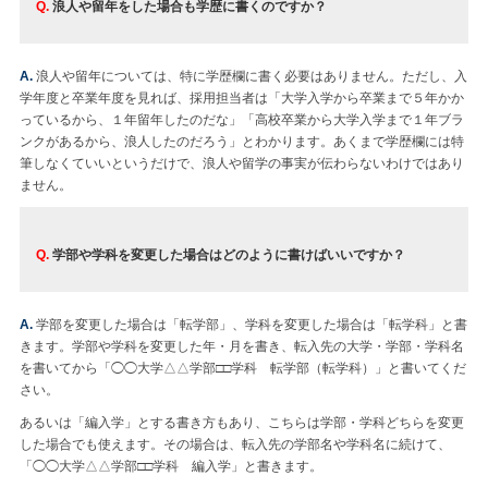
Q.
浪人や留年をした場合も学歴に書くのですか？
A.
浪人や留年については、特に学歴欄に書く必要はありません。ただし、入
学年度と卒業年度を見れば、採用担当者は「大学入学から卒業まで５年かか
っているから、１年留年したのだな」「高校卒業から大学入学まで１年ブラ
ンクがあるから、浪人したのだろう」とわかります。あくまで学歴欄には特
筆しなくていいというだけで、浪人や留学の事実が伝わらないわけではあり
ません。
Q.
学部や学科を変更した場合はどのように書けばいいですか？
A.
学部を変更した場合は「転学部」、学科を変更した場合は「転学科」と書
きます。学部や学科を変更した年・月を書き、転入先の大学・学部・学科名
を書いてから「◯◯大学△△学部□□学科 転学部（転学科）」と書いてくだ
さい。
あるいは「編入学」とする書き方もあり、こちらは学部・学科どちらを変更
した場合でも使えます。その場合は、転入先の学部名や学科名に続けて、
「◯◯大学△△学部□□学科 編入学」と書きます。