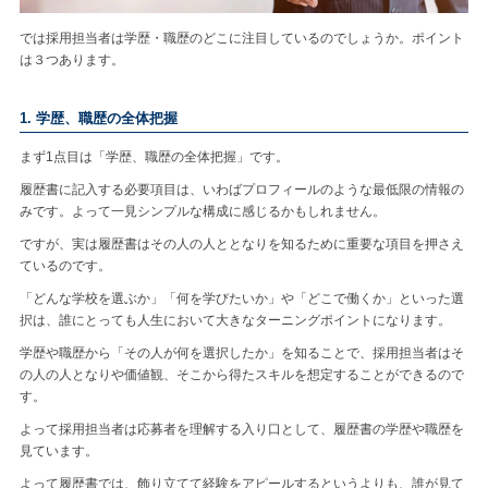
では採用担当者は学歴・職歴のどこに注目しているのでしょうか。ポイント
は３つあります。
1. 学歴、職歴の全体把握
まず1点目は「学歴、職歴の全体把握」です。
履歴書に記入する必要項目は、いわばプロフィールのような最低限の情報の
みです。よって一見シンプルな構成に感じるかもしれません。
ですが、実は履歴書はその人の人ととなりを知るために重要な項目を押さえ
ているのです。
「どんな学校を選ぶか」「何を学びたいか」や「どこで働くか」といった選
択は、誰にとっても人生において大きなターニングポイントになります。
学歴や職歴から「その人が何を選択したか」を知ることで、採用担当者はそ
の人の人となりや価値観、そこから得たスキルを想定することができるので
す。
よって採用担当者は応募者を理解する入り口として、履歴書の学歴や職歴を
見ています。
よって履歴書では、飾り立てて経験をアピールするというよりも、誰が見て