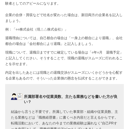
験者としてのアピールになります。
企業の合併・買収などで社名が変わった場合は、新旧両方の企業名を記入し
ましょう。
例：「○○株式会社（現△△株式会社）」
退職理由については、自己都合の場合は「一身上の都合により退職」、会社
都合の場合は「会社都合により退職」と記入しましょう。
現職について、退職日まですでに確定している場合は「○年○月 退職予定」
と記入してください。そうすることで、現職の退職がスムーズに行われるこ
とを示せます。
内定を出したあとには現職との退職交渉がスムーズにいくかどうかを心配す
る企業もあるので、そういった企業側の懸念を払拭することができます。
所属部署名や従業員数、主たる業務などを書いた方が良
い？
結論から言うと不要です。所属していた事業部・組織や従業員数、主
たる業務などは「職務経歴書」に書くべき内容だと言えるからです。
転職活動において、あなたの今までの業務経験は漏れなく“自己PRす