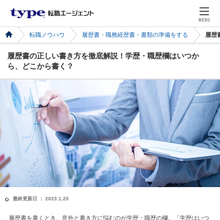
MENU
転職ノウハウ
履歴書・職務経歴書・書類の準備をする
履歴
履歴書の正しい書き方を徹底解説！学歴・職歴欄はいつか
ら、どこから書く？
最終更新日 ： 2023.1.20
履歴書を書くとき、意外と書き方に悩むのが学歴・職歴の欄。「学歴はいつ