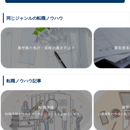
同じジャンルの転職ノウハウ
履歴書の免許・資格の書き方は？
書類通過
転職ノウハウ記事
転職準備
履歴
転職活動を始める前に気になることをお伝えします
応募書類の作成に役