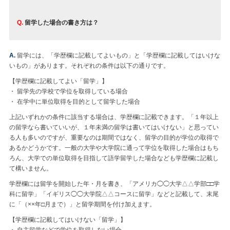
Q.
留学した場合の書き方は？
A.
留学には、「学歴欄に記載してよいもの」と「学歴欄に記載してはいけな
いもの」があります。それぞれの条件は以下の通りです。
【学歴欄に記載してよい「留学」】
・ 留学先の学校で学位を取得している場合
・ 在学中に単位取得を目的として留学した場合
上記いずれかの条件に該当する場合は、学歴欄に記載できます。「１年以上
の留学なら書いていいが、１年未満の留学は書いてはいけない」と思ってい
る人も多いのですが、重要なのは期間ではなく、留学の目的が学位の取得で
あるかどうかです。一般の大学や大学院に通って学位を取得した場合はもち
ろん、大学での単位取得を目指して語学留学した場合なども学歴欄に記載し
て構いません。
学歴欄には留学を開始した年・月を書き、「アメリカ◯◯大学△△学部□□学
科に留学」「イギリス◯◯大学院△△コースに留学」などと記載して、末尾
に「（××年□月まで）」と留学期間を付け加えます。
【学歴欄に記載してはいけない「留学」】