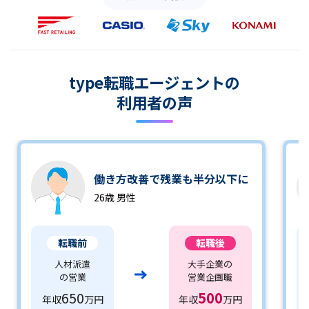
type転職エージェントの
利用者の声
働き方改善で残業も半分以下に
26歳 男性
転職前
転職後
人材派遣
大手企業の
の営業
営業企画職
650
500
年収
万円
年収
万円