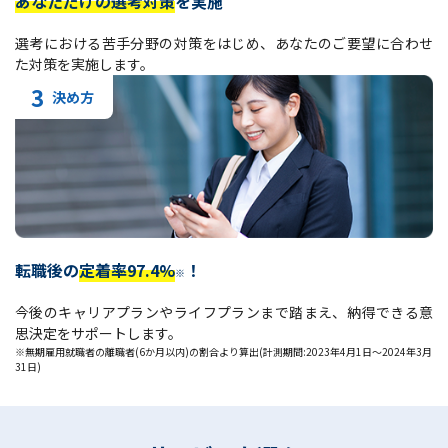
あなただけの選考対策
を実施
選考における苦手分野の対策をはじめ、あなたのご要望に合わせ
た対策を実施します。
3
決め方
転職後の
定着率97.4%
！
※
今後のキャリアプランやライフプランまで踏まえ、納得できる意
思決定をサポートします。
※無期雇用就職者の離職者(6か月以内)の割合より算出(計測期間:2023年4月1日～2024年3月
31日)