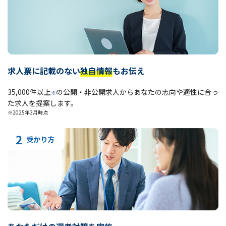
求人票に記載のない
独自情報
もお伝え
35,000件以上
の公開・非公開求人からあなたの志向や適性に合っ
※
た求人を提案します。
※2025年3月時点
2
受かり方