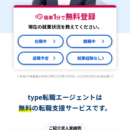
1
無料登録
簡単
分で
現在の就業状況を教えてください。
在職中
離職中
退職予定
就業経験なし
※年収UP希望者の年収UP率(2021年10月1日～2022年9月30日/自社調べ)
type転職エージェントは
無料
の転職支援サービスです。
ご紹介求人実績例