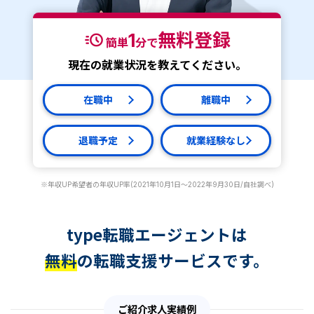
1
無料登録
簡単
分で
現在の就業状況を教えてください。
在職中
離職中
退職予定
就業経験なし
※年収UP希望者の年収UP率(2021年10月1日～2022年9月30日/自社調べ)
type転職エージェントは
無料
の転職支援サービスです。
ご紹介求人実績例