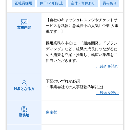
正社員採用
休日120日以上
産休・育休あり
賞与あり
転
【自社のキャッシュレスレジやチケットサ
ービスを武器に急成長中の人気IT企業 人事
業務内容
職です！】
採用業務を中心に、「組織開発」「ブラン
ディング」など、組織の成長につながるた
めの施策を立案・推進し、幅広い業務をご
担当いただきます。
…続きを読む
下記のいずれか必須
・事業会社での人事経験(3年以上)
対象となる方
…続きを読む
東京都
勤務地