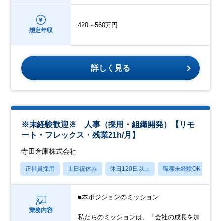
420～560万円
想定年収
詳しく見る
※未経験歓迎※ 人事（採用・組織開発）【リモ
ート・フレックス・残業21h/月】
寺田倉庫株式会社
正社員採用
土日祝休み
休日120日以上
職種未経験OK
産
■本ポジションのミッション
業務内容
私たちのミッションは、「会社の成長を加