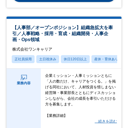
【人事部／オープンポジション】組織急拡大を牽
引／人事戦略・採用・育成・組織開発・人事企
画・Ops領域
株式会社ワンキャリア
正社員採用
土日祝休み
休日120日以上
産休・育休あり
企業ミッション・人事ミッションともに
「人の数だけ、キャリアをつくる。」を掲
業務内容
げる同社において、人材投資を惜しまない
経営陣・事業部長とともにディスカッショ
ンしながら、会社の成長を牽引いただける
方を募集します。
【業務詳細】
…続きを読む