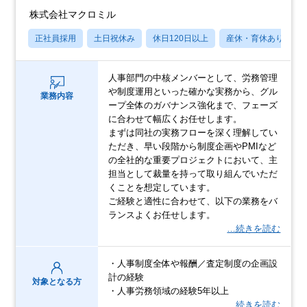
株式会社マクロミル
正社員採用
土日祝休み
休日120日以上
産休・育休あり
人事部門の中核メンバーとして、労務管理
や制度運用といった確かな実務から、グル
業務内容
ープ全体のガバナンス強化まで、フェーズ
に合わせて幅広くお任せします。
まずは同社の実務フローを深く理解してい
ただき、早い段階から制度企画やPMIなど
の全社的な重要プロジェクトにおいて、主
担当として裁量を持って取り組んでいただ
くことを想定しています。
ご経験と適性に合わせて、以下の業務をバ
ランスよくお任せします。
…続きを読む
・人事制度全体や報酬／査定制度の企画設
計の経験
対象となる方
・人事労務領域の経験5年以上
…続きを読む