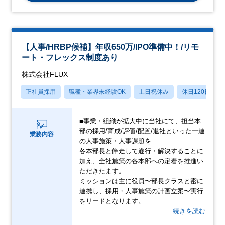
【人事/HRBP候補】年収650万/IPO準備中！/リモ
ート・フレックス制度あり
株式会社FLUX
正社員採用
職種・業界未経験OK
土日祝休み
休日120日以上
■事業・組織が拡大中に当社にて、担当本
部の採用/育成/評価/配置/退社といった一連
業務内容
の人事施策・人事課題を
各本部長と伴走して遂行・解決することに
加え、全社施策の各本部への定着を推進い
ただきたます。
ミッションは主に役員〜部長クラスと密に
連携し、採用・人事施策の計画立案〜実行
をリードとなります。
…続きを読む