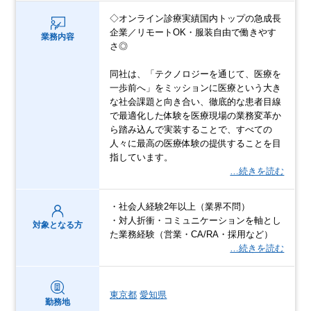
◇オンライン診療実績国内トップの急成長
企業／リモートOK・服装自由で働きやす
業務内容
さ◎
同社は、「テクノロジーを通じて、医療を
一歩前へ」をミッションに医療という大き
な社会課題と向き合い、徹底的な患者目線
で最適化した体験を医療現場の業務変革か
ら踏み込んで実装することで、すべての
人々に最高の医療体験の提供することを目
指しています。
…続きを読む
・社会人経験2年以上（業界不問）
・対人折衝・コミュニケーションを軸とし
対象となる方
た業務経験（営業・CA/RA・採用など）
…続きを読む
東京都
愛知県
勤務地