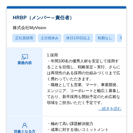
HRBP（メンバー～責任者）
株式会社MyVision
正社員採用
土日祝休み
休日120日以上
転勤なし
学歴不
1.採用
・年間100名の優秀人材を安定して採用す
業務内容
ることを目指し、戦略策定～実行、さらに
は再現性のある採用の仕組みづくりまで広
く携わっていただきます。
・職種としても営業、マーケ、事業開発、
エンジニア、コーポレートと幅広く募集し
ており、新卒採用も開始予定のため広範な
領域をご担当いただく予定です。
…続きを読む
・極めて高い課題解決能力
・成果に対する強いコミットメント
対象となる方