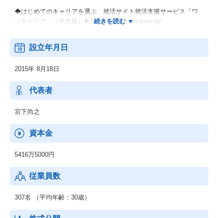
◆はじめてのキャリアを選ぶ、就活サイト就活支援サービス「ワ
ンキャリア」（学生版）▶https://www.onecareer.jp/
◆次のキャリアが見える、転職支援サービス/中途採用サービス
設立年月日
「ワンキャリア転職」▶https://plus.onecareer.jp/
2015年 8月18日
◆採用活動のDX推進を支援する新卒採用サービス「ワンキャリ
ア」（企業版）▶https://service.onecareercloud.jp/
代表者
多くの人にとって仕事は人生で最も時間を投資する対象であるに
も関わらず、
宮下尚之
仕事選びに関しては意思決定の基準となるようなデータが少な
く、
資本金
いまだに就職してから後悔する人が後を絶たない状況です。
私たちは、すべての個人のキャリアに向き合い、
5416万5000円
キャリアデータを結集し、
多様化する世の中において採用マーケットをアップデートしてい
従業員数
きます。
307名 （平均年齢：30歳）