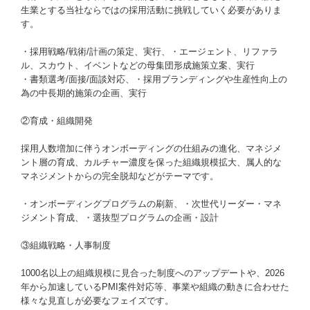
生業とする当社ならではの採用活動に挑戦していく必要がありま
す。
・採用戦略/戦術/計画の策定、実行、・エージェント、リファラ
ル、スカウト、イベントなどの母集団形成施策立案、実行
・書類選考/面接/面談対応、・採用ブランディングや生産性向上の
為の中長期的施策の企画、実行
②育成・組織開発
採用人数増加に伴うオンボーディングの仕組みの進化、マネジメ
ント層の育成、カルチャー濃度を保った組織規模拡大、属人的な
マネジメントからの完全脱却などがテーマです。
・オンボーディングプログラムの刷新、・次世代リーダー・マネ
ジメント育成、・選抜型プログラムの企画・設計
③組織戦略・人事制度
1000名以上の組織規模に見合った制度へのアップデートや、2026
年から加速しているPMI案件対応等、事業や組織の動きに合わせた
様々な見直しが必要なフェイズです。