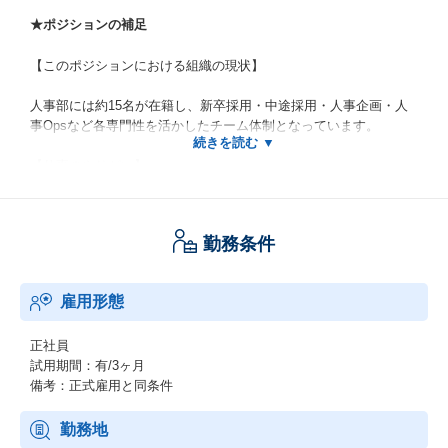
★ポジションの補足
【このポジションにおける組織の現状】
人事部には約15名が在籍し、新卒採用・中途採用・人事企画・人
事Opsなど各専門性を活かしたチーム体制となっています。
【仕事のやりがい】
・300名から1,000名へという、組織がダイナミックに変化するフ
ェーズで、自身の経験を活かしながら企画～施策実行までを一気
勤務条件
通貫で主導できます。
・企業ミッション・人事ミッションともに「人の数だけ、キャリ
アをつくる。」を掲げ、人材への投資を惜しまない企業でHR文脈
雇用形態
の挑戦が可能です。
正社員
試用期間：有/3ヶ月
備考：正式雇用と同条件
勤務地