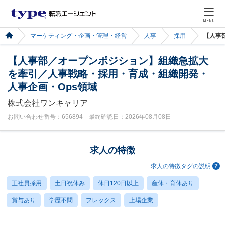
MENU
マーケティング・企画・管理・経営
人事
採用
【人事
【人事部／オープンポジション】組織急拡大
を牽引／人事戦略・採用・育成・組織開発・
人事企画・Ops領域
株式会社ワンキャリア
お問い合わせ番号：656894 最終確認日：2026年08月08日
求人の特徴
求人の特徴タグの説明
正社員採用
土日祝休み
休日120日以上
産休・育休あり
賞与あり
学歴不問
フレックス
上場企業