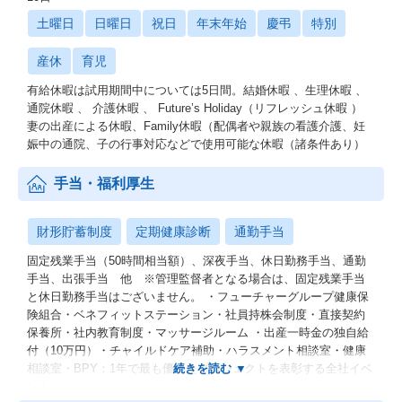
土曜日
日曜日
祝日
年末年始
慶弔
特別
産休
育児
有給休暇は試用期間中については5日間。結婚休暇 、生理休暇 、
通院休暇 、 介護休暇 、 Future’s Holiday（リフレッシュ休暇 ）
妻の出産による休暇、Family休暇（配偶者や親族の看護介護、妊
娠中の通院、子の行事対応などで使用可能な休暇（諸条件あり）
手当・福利厚生
財形貯蓄制度
定期健康診断
通勤手当
固定残業手当（50時間相当額）、深夜手当、休日勤務手当、通勤
手当、出張手当 他 ※管理監督者となる場合は、固定残業手当
と休日勤務手当はございません。 ・フューチャーグループ健康保
険組合・ベネフィットステーション・社員持株会制度・直接契約
保養所・社内教育制度・マッサージルーム ・出産一時金の独自給
付（10万円）・チャイルドケア補助・ハラスメント相談室・健康
相談室・BPY：1年で最も優れたプロジェクトを表彰する全社イベ
ント）