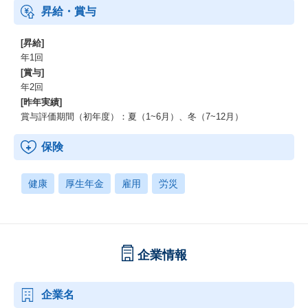
昇給・賞与
[昇給]
年1回
[賞与]
年2回
[昨年実績]
賞与評価期間（初年度）：夏（1~6月）、冬（7~12月）
保険
健康
厚生年金
雇用
労災
企業情報
企業名