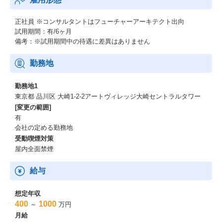
正社員
※コンサルタントはフューチャーアーキテクト出向
試用期間：有/6ヶ月
備考：※試用期間中の待遇に差異はありません
勤務地
勤務地1
東京都 品川区 大崎1-2-2アートヴィレッジ大崎セントラルタワー
[変更の範囲]
有
会社の定める勤務地
受動喫煙対策
屋内全面禁煙
給与
想定年収
400
1000
～
万円
月給