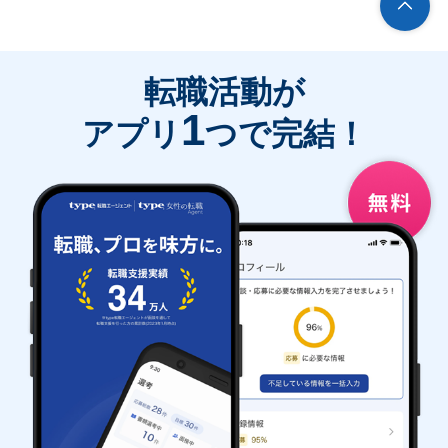
転職活動が
1
アプリ
つで完結！