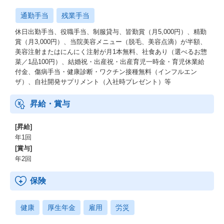
通勤手当
残業手当
休日出勤手当、役職手当、制服貸与、皆勤賞（月5,000円）、精勤
賞（月3,000円）、当院美容メニュー（脱毛、美容点滴）が半額、
美容注射またはにんにく注射が月1本無料、社食あり（選べるお惣
菜／1品100円）、結婚祝・出産祝・出産育児一時金・育児休業給
付金、傷病手当・健康診断・ワクチン接種無料（インフルエン
ザ）、自社開発サプリメント（入社時プレゼント）等
昇給・賞与
[昇給]
年1回
[賞与]
年2回
保険
健康
厚生年金
雇用
労災