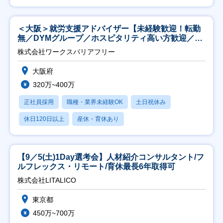
＜大阪＞就労支援アドバイザー【未経験歓迎！転勤
無／DYMグループ／ホスピタリティ高い方歓迎／土
日祝】
株式会社ワークスバリアフリー
大阪府
320万~400万
正社員採用
職種・業界未経験OK
土日祝休み
休日120日以上
産休・育休あり
【9／5(土)1Day選考会】人材紹介コンサルタント/フ
ルフレックス・リモート/育休最長6年取得可
株式会社LITALICO
東京都
450万~700万