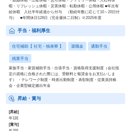
・結婚休暇・出産休暇・忌引休暇・ファミリー休暇・入社時休
暇・リフレッシュ休暇・災害休暇・転勤休暇・公用休暇 ■年次有
給休暇 入社半年経過から付与 （勤続年数に応じて10～20日付
与） ■年間休日128日（完全週休二日制）※2025年度
手当・福利厚生
住宅補助【 社宅・独身寮 】
退職金
通勤手当
残業手当
家族手当・家賃補助手当・出張手当・資格取得支援制度（会社指
定の資格に合格された際には、受験料と報奨金をお支払いしま
す） ・テレワーク制度・時差出勤制度・表彰制度・従業員持株
会・企業型確定拠出年金
昇給・賞与
[昇給]
年1回
[賞与]
年2回