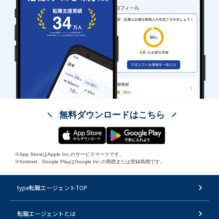
無料ダウンロードはこちら
※App StoreはApple Inc.のサービスマークです。
※Android、Google PlayはGoogle Inc.の商標または登録商標です。
type転職エージェントTOP
転職エージェントとは