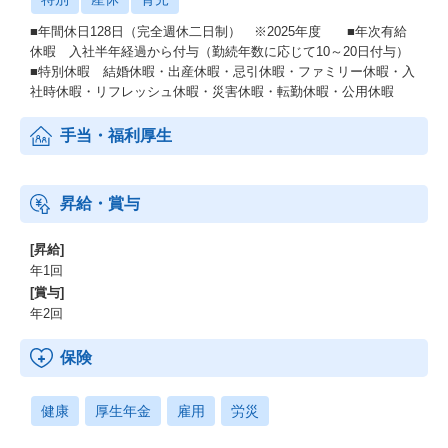
■年間休日128日（完全週休二日制） ※2025年度 ■年次有給
休暇 入社半年経過から付与（勤続年数に応じて10～20日付与）
■特別休暇 結婚休暇・出産休暇・忌引休暇・ファミリー休暇・入
社時休暇・リフレッシュ休暇・災害休暇・転勤休暇・公用休暇
手当・福利厚生
昇給・賞与
[昇給]
年1回
[賞与]
年2回
保険
健康
厚生年金
雇用
労災