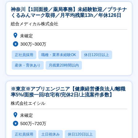
神奈川【1回面接／薬局事務】未経験歓迎／プラチナ
くるみんマーク取得／月平均残業13h／年休126日
総合メディカル株式会社
未確定
300万~300万
正社員採用
職種・業界未経験OK
休日120日以上
産休・育休あり
月残業20時間以内
※東京※アプリエンジニア【健康経営優良法人/離職
率5%/面接一回/在宅有/完休2日/上流案件多数】
株式会社エイシル
未確定
500万~720万
正社員採用
土日祝休み
休日120日以上