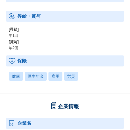
昇給・賞与
[昇給]
年1回
[賞与]
年2回
保険
健康
厚生年金
雇用
労災
企業情報
企業名