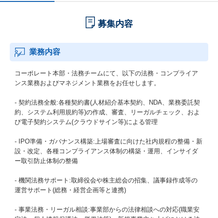
募集内容
業務内容
コーポレート本部・法務チームにて、以下の法務・コンプライア
ンス業務およびマネジメント業務をお任せします。
- 契約法務全般:各種契約書(人材紹介基本契約、NDA、業務委託契
約、システム利用規約等)の作成、審査、リーガルチェック、およ
び電子契約システム(クラウドサイン等)による管理
- IPO準備・ガバナンス構築:上場審査に向けた社内規程の整備・新
設・改定、各種コンプライアンス体制の構築・運用、インサイダ
ー取引防止体制の整備
- 機関法務サポート:取締役会や株主総会の招集、議事録作成等の
運営サポート(総務・経営企画等と連携)
- 事業法務・リーガル相談:事業部からの法律相談への対応(職業安