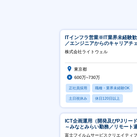
ITインフラ営業※IT業界未経験
／エンジニアからのキャリアチ
ジ可※【週3～4日リモート可能
株式会社ライトウェル
東京都
600万~730万
正社員採用
職種・業界未経験OK
土日祝休み
休日120日以上
月残業20時間以内
ICT企画運用（開発及びPJリー
～みなとみらい勤務／リモート
2OK／業務改善～
富士フイルムサービスクリエイティ