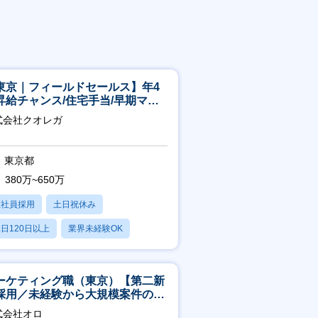
東京｜フィールドセールス】年4
昇給チャンス/住宅手当/早期マネ
メント機会あり！
式会社クオレガ
東京都
380万~650万
正社員採用
土日祝休み
日120日以上
業界未経験OK
産休・育休あり
ーケティング職（東京）【第二新
採用／未経験から大規模案件のマ
ケティングが経験できる／研修充
式会社オロ