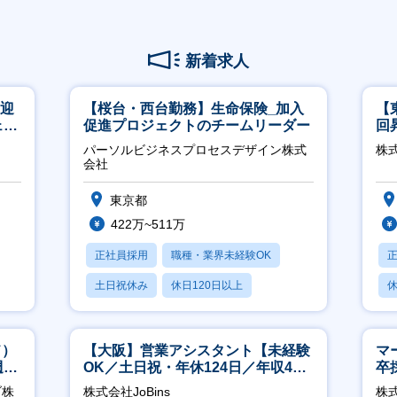
新着求人
歓迎
【桜台・西台勤務】生命保険_加入
【
ェン
促進プロジェクトのチームリーダー
回
】
ジ
パーソルビジネスプロセスデザイン株式
株
会社
東京都
422万~511万
正社員採用
職種・業界未経験OK
土日祝休み
休日120日以上
休
産休・育休あり
ド）
【大阪】営業アシスタント【未経験
マ
週
OK／土日祝・年休124日／年収400
卒
万～／転勤なし】
ー
ブ株
株式会社JoBins
株