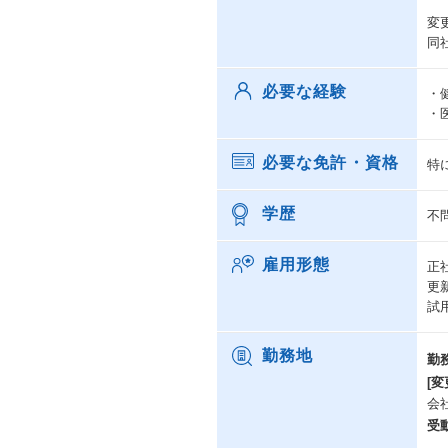
変
同
必要な経験
・
・
必要な免許・資格
特
学歴
不
雇用形態
正
更
試
勤務地
勤
[変
会
受