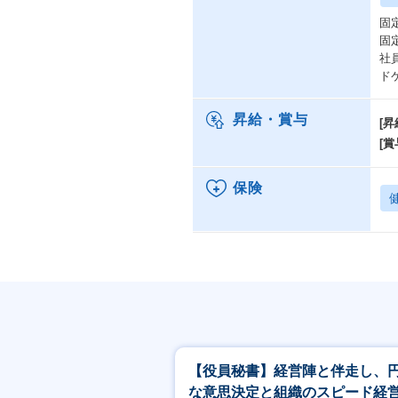
固
固
社
ド
昇給・賞与
[昇
[賞
保険
【役員秘書】経営陣と伴走し、
な意思決定と組織のスピード経