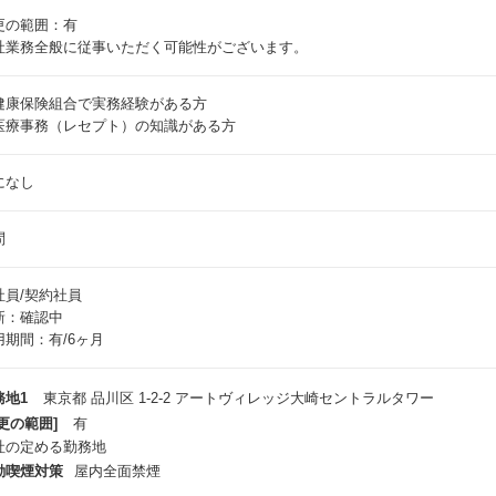
更の範囲：有
社業務全般に従事いただく可能性がございます。
健康保険組合で実務経験がある方
医療事務（レセプト）の知識がある方
になし
問
社員/契約社員
新：確認中
用期間：有/6ヶ月
務地1
東京都 品川区 1-2-2 アートヴィレッジ大崎セントラルタワー
更の範囲]
有
社の定める勤務地
動喫煙対策
屋内全面禁煙