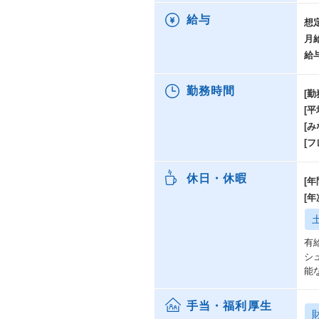
給与
想
月
給
勤務時間
[勤
[
[み
[
休日・休暇
[年
[
有給
シ
能
手当・福利厚生