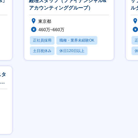
s」
経理スタッフ（ファイナンシャル&
サ
アカウンティンググループ）
ル
東京都
460万~660万
正社員採用
職種・業界未経験OK
土日祝休み
休日120日以上
休
産休・育休あり
スタ
ウン