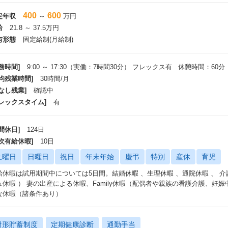
400
600
定年収
～
万円
給
21.8 ～ 37.5万円
与形態
固定給制(月給制)
務時間]
9:00 ～ 17:30（実働：7時間30分） フレックス有 休憩時間：60分
平均残業時間]
30時間/月
なし残業]
確認中
フレックスタイム]
有
間休日]
124日
年次有給休暇]
10日
土曜日
日曜日
祝日
年末年始
慶弔
特別
産休
育児
休暇は試用期間中については5日間。結婚休暇 、生理休暇 、通院休暇 、 介護休暇 、 
ュ休暇 ） 妻の出産による休暇、Family休暇（配偶者や親族の看護介護、妊
な休暇（諸条件あり）
財形貯蓄制度
定期健康診断
通勤手当