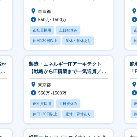
気通貫／平均年収822万円】
8
東京都
550万~1500万
正社員採用
土日祝休み
休日120日以上
産休・育休あり
休
賞与あり
略か
製造・エネルギーITアーキテクト
脆
収
【戦略からIT構築まで一気通貫／平
「F
均年収822万円】
兼
東京都
550万~1500万
正社員採用
土日祝休み
休日120日以上
産休・育休あり
休
賞与あり