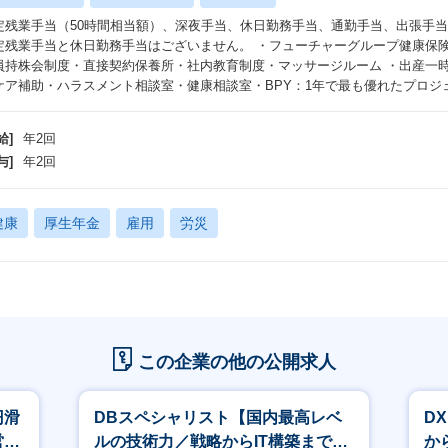
定残業手当（50時間相当額）、深夜手当、休日勤務手当、通勤手当、出張手
定残業手当と休日勤務手当はございません。 ・フューチャーグループ健康保
員持株会制度・直接契約保養所・社内教育制度・マッサージルーム ・出産一時
ケア補助・ハラスメント相談室・健康相談室・BPY：1年で最も優れたプロジ
給]
年2回
与]
年2回
健康
厚生年金
雇用
労災
この企業の他の公開求人
円滑
DBスペシャリスト【国内最高レベ
D
営を
ルの技術力／戦略からIT構築まで一
か