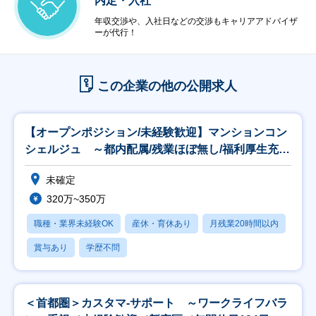
内定・入社
年収交渉や、入社日などの交渉もキャリアアドバイザ
ーが代行！
この企業の他の公開求人
【オープンポジション/未経験歓迎】マンションコン
シェルジュ ～都内配属/残業ほぼ無し/福利厚生充実
～
未確定
320万~350万
職種・業界未経験OK
産休・育休あり
月残業20時間以内
賞与あり
学歴不問
＜首都圏＞カスタマ‐サポート ～ワークライフバラ