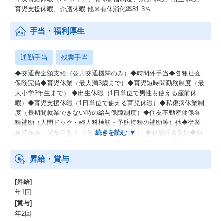
育児支援休暇、介護休暇 他※有休消化率81.3％
手当・福利厚生
通勤手当
残業手当
◆交通費全額支給（公共交通機関のみ）◆時間外手当◆各種社会
保険完備◆育児休業（最大満3歳まで）◆育児短時間勤務制度（最
大小学3年生まで） ◆出生休暇（1日単位で男性も使える産前休
暇）◆育児支援休暇（1日単位で使える育児休暇）◆私傷病休業制
度（長期間就業できない時の給与保障制度）◆住友不動産健保各
種補助（人間ドック・婦人科検診・予防接種の補助等）他◆従業
員持株会・奨励金制度（購入額の10%補助） ◆財形貯蓄制度◆自
社系列ホテル割引利用（最大7割）◆保養所（軽井沢）◆住友クラ
ブ（東京・大阪）◆屋内原則禁煙（喫煙専用室設置）
昇給・賞与
[昇給]
年1回
[賞与]
年2回