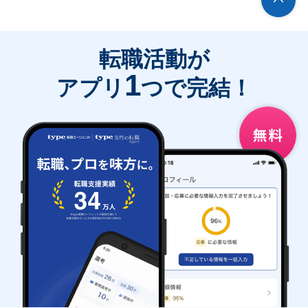
転職活動が
1
アプリ
つで完結！