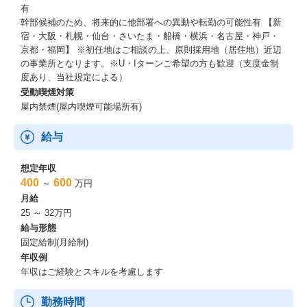
有
幹部候補のため、将来的に他部署への異動や転勤の可能性有 【新
宿・大阪・札幌・仙台・さいたま・船橋・横浜・名古屋・神戸・
京都・福岡】 ※初任地はご相談の上、原則採用地（居住地）近辺
の事業所となります。※U・Iターンご希望の方も歓迎（支度金制
度あり、当社規定による）
受動喫煙対策
屋内禁煙(屋内喫煙可能場所有)
給与
想定年収
400
600
～
万円
月給
25 ～ 32万円
給与形態
固定給制(月給制)
年収例
年収はご経験とスキルを考慮します
勤務時間