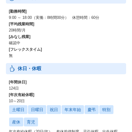
[勤務時間]
9:00 ～ 18:00（実働：8時間00分） 休憩時間：60分
[平均残業時間]
20時間/月
[みなし残業]
確認中
[フレックスタイム]
無
休日・休暇
[年間休日]
124日
[年次有給休暇]
10～20日
土曜日
日曜日
祝日
年末年始
慶弔
特別
産休
育児
年次有給休暇（20日/年）、有休前借制度、忌引休暇、出生休暇、