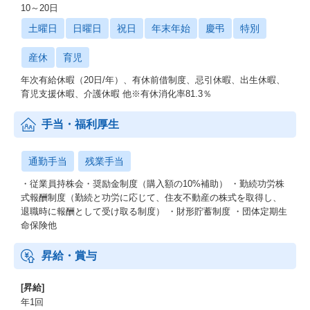
10～20日
土曜日
日曜日
祝日
年末年始
慶弔
特別
産休
育児
年次有給休暇（20日/年）、有休前借制度、忌引休暇、出生休暇、
育児支援休暇、介護休暇 他※有休消化率81.3％
手当・福利厚生
通勤手当
残業手当
・従業員持株会・奨励金制度（購入額の10%補助） ・勤続功労株
式報酬制度（勤続と功労に応じて、住友不動産の株式を取得し、
退職時に報酬として受け取る制度） ・財形貯蓄制度 ・団体定期生
命保険他
昇給・賞与
[昇給]
年1回