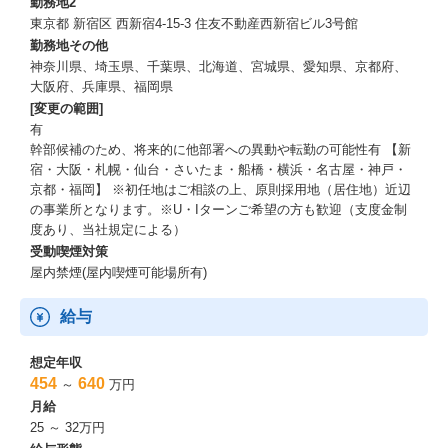
勤務地2
東京都 新宿区 西新宿4-15-3 住友不動産西新宿ビル3号館
勤務地その他
神奈川県、埼玉県、千葉県、北海道、宮城県、愛知県、京都府、
大阪府、兵庫県、福岡県
[変更の範囲]
有
幹部候補のため、将来的に他部署への異動や転勤の可能性有 【新
宿・大阪・札幌・仙台・さいたま・船橋・横浜・名古屋・神戸・
京都・福岡】 ※初任地はご相談の上、原則採用地（居住地）近辺
の事業所となります。※U・Iターンご希望の方も歓迎（支度金制
度あり、当社規定による）
受動喫煙対策
屋内禁煙(屋内喫煙可能場所有)
給与
想定年収
454
640
～
万円
月給
25 ～ 32万円