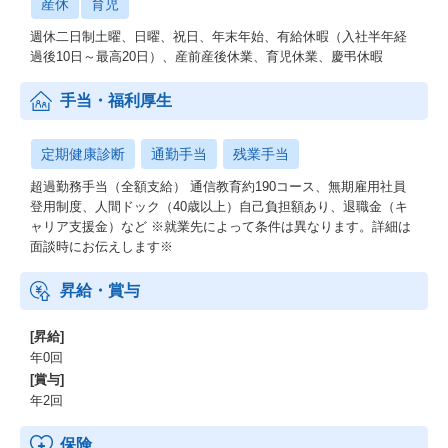
産休
育児
週休二日制土曜、日曜、祝日、年末年始、有給休暇（入社半年経
過後10日～最高20日）、産前産後休業、育児休業、慶弔休暇
手当・福利厚生
定期健康診断
通勤手当
残業手当
超過勤務手当（全額支給） 通信教育約190コース、無期雇用社員
登用制度、人間ドック（40歳以上）自己負担額あり、退職金（キ
ャリア支援金）など ※就業先によって条件は異なります。詳細は
面談時にお伝えします※
昇給・賞与
[昇給]
年0回
[賞与]
年2回
保険