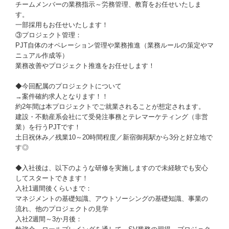
チームメンバーの業務指示～労務管理、教育をお任せいたしま
す。
一部採用もお任せいたします！
③プロジェクト管理：
PJT自体のオペレーション管理や業務推進（業務ルールの策定やマ
ニュアル作成等）
業務改善やプロジェクト推進をお任せします！
◆今回配属のプロジェクトについて
→案件確約求人となります！！
約2年間は本プロジェクトでご就業されることが想定されます。
建設・不動産系会社にて受発注事務とテレマーケティング（非営
業）を行うPJTです！
土日祝休み／残業10～20時間程度／新宿御苑駅から3分と好立地で
す◎
◆入社後は、以下のような研修を実施しますので未経験でも安心
してスタートできます！
入社1週間後くらいまで：
マネジメントの基礎知識、アウトソーシングの基礎知識、事業の
流れ、他のプロジェクトの見学
入社2週間～3か月後：