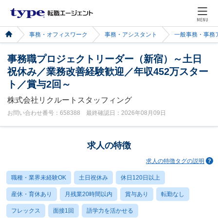
MENU
事務・オフィスワーク
事務・アシスタント
一般事務・事務
事務職プロジェクトリーダー（新宿）～土日
祝休み／業務改善経験歓迎／年収452万スター
ト／賞与2回～
株式会社リクルートスタッフィング
お問い合わせ番号：658388 最終確認日：2026年08月09日
求人の特徴
求人の特徴タグの説明
職種・業界未経験OK
土日祝休み
休日120日以上
産休・育休あり
月残業20時間以内
賞与あり
転勤なし
フレックス
面接1回
語学力を活かせる