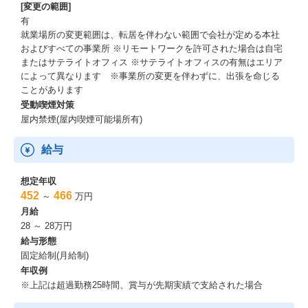
[変更の範囲]
有
就業場所の変更範囲は、転居を伴わない範囲で会社が定める本社
およびすべての事業所 ※リモートワークを許可された場合は自宅
またはサテライトオフィス ※サテライトオフィスの有無はエリア
によって異なります ※事業所の変更を伴わずに、出張を命じる
ことがあります
受動喫煙対策
屋内禁煙(屋内喫煙可能場所有)
給与
想定年収
452
466
～
万円
月給
28 ～ 28万円
給与形態
固定給制(月給制)
年収例
※上記は超過勤務25時間、賞与が先期実績で支給された場合