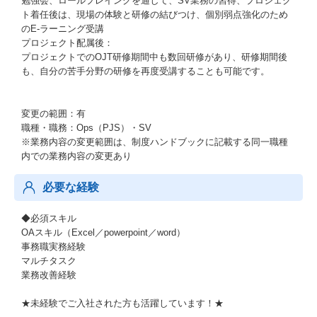
勉強会、ロールプレイングを通して、SV業務の習得、プロジェク
ト着任後は、現場の体験と研修の結びつけ、個別弱点強化のため
のE-ラーニング受講
プロジェクト配属後：
プロジェクトでのOJT研修期間中も数回研修があり、研修期間後
も、自分の苦手分野の研修を再度受講することも可能です。
変更の範囲：有
職種・職務：Ops（PJS）・SV
※業務内容の変更範囲は、制度ハンドブックに記載する同一職種
内での業務内容の変更あり
必要な経験
◆必須スキル
OAスキル（Excel／powerpoint／word）
事務職実務経験
マルチタスク
業務改善経験
★未経験でご入社された方も活躍しています！★