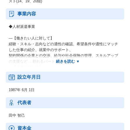
スト(14、19、20階)
事業内容
◆人材派遣事業
―【働きたい人に対して】
経験・スキル・志向などの適性の確認、希望条件や適性にマッチ
した仕事の紹介、就業中のサポート、
契約関係の企業との交渉、給与や社会保険の管理、スキルアップ
の支援など… 頼れるパートナーとして。
―【企業に対して】
人材戦略や人材活用についてのアドバイス、採用、就業中のマネ
設立年月日
ジメント、コンプライアンスの相談相手、
給与・社会保険の管理など… 人事の仕事のパートナーとして。
1987年 6月 1日
代表者
田中 智己
資本金