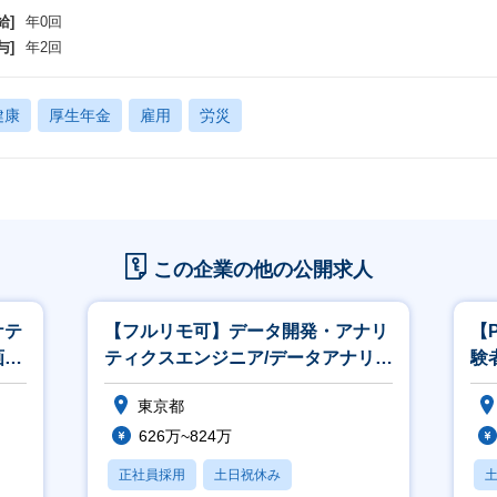
収436万円 入社4ヵ月目 ※研修期間後
給]
年0回
457万円 入社3年目
与]
年2回
の後もご経験に応じて上がっていきます。
）PMへのキャリアアップ
健康
厚生年金
雇用
労災
PM（プロジェクトマネージャー）
社で複数のSVをサポートしながら顧客に対する営業の様な役割も実施する、
エリアマネージャーのような役割
ロジェクトマネージャー職を目指して頂きます。
PD（プロジェクトデザイナー）
務の可視化、工数の洗い出しや、
この企業の他の公開求人
務改善に向けた課題の抽出などを行う、改善設計のプロフェッショナル
務・職種・配置を限定した雇用期間の定めのない社員（無期雇用）で、
用試験を経て登用となります。
ケテ
【フルリモ可】データ開発・アナリ
【
最短で1年3か月目以降の登用可能で実績多数有り。
画系
ティクスエンジニア/データアナリス
験
歓
ト（SQL／BIツール）
／
入社一年経過後
東京都
業拡大する中でポジション数も増加しており、
Vの皆様にはぜひチャレンジして頂きたいポジションであり、キャリアステ
626万~824万
正社員採用
土日祝休み