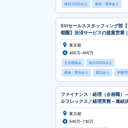
休日120日以上
産休・育休あり
賞与あり
SV/セールススタッフィング部【
都圏】決済サービスの提案営業
業経験者歓迎・SVポジション
東京都
465万~465万
土日祝休み
休日120日以上
産休・育休あり
賞与あり
学歴不
ファイナンス・経理（企画職）
ルフレックス／経理実務～連結
算・業務改善等柔軟にお任せ！
東京都
540万~730万