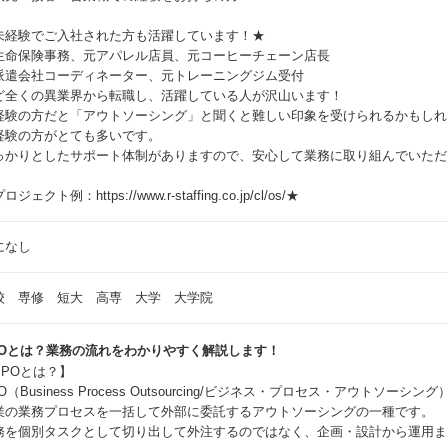
未経験でご入社された方も活躍しています！★
生命保険事務、元アパレル店員、元コーヒーチェーン店長
派遣会社コーディネーター、元トレーニングジム受付
ど全くの異業界から転職し、活躍している人が沢山います！
経験の方だと「アウトソーシング」と聞くと難しい印象を受けられるかもしれ
経験の方がとても多いです。
っかりとしたサポート体制がありますので、安心して業務に取り組んでいただ
ロジェクト例：https://www.r-staffing.co.jp/cl/os/★
になし
校 専修 短大 高専 大学 大学院
POとは？業務の流れをわかりやすく解説します！
BPOとは？】
O（Business Process Outsourcing/ビジネス・プロセス・アウトソーシン
業の業務プロセスを一括して外部に委託するアウトソーシングの一種です。
務を個別タスクとして切り出して外注するのではなく、企画・設計から運用ま