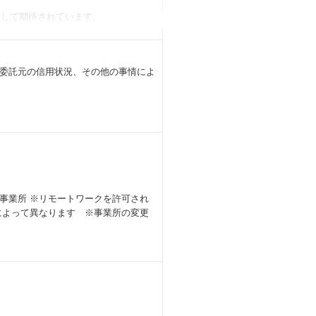
として期待されています。
客先常駐です）
委託元の信用状況、その他の事情によ
すので
す！
す。
等
事業所 ※リモートワークを許可され
によって異なります ※事業所の変更
ございません。