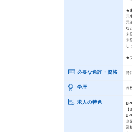
★
元
元
な
未
未
し
★プ
必要な免許・資格
特
学歴
高
求人の特色
B
【
BP
企
業