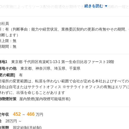
。
POの実施によってリソース配分の最適化が期待できるため、経営戦略の一端
業務イメージ】
約社員
いたプロジェクトには同社チームで遂行していきます。（9割東京23区内での
新：有（判断事由：能力や経営状況、業務委託契約の更新の有無やその期間、
ーム構成としては１チーム5名～大きいもので数十名程度となります。
判断します）
訳としてはSV1～2名／チームリーダー／メンバーという構成となっておりま
新上限：無
ライアント先に一人で向かうこともないですし、業務はチームで進めていきま
用期間：無
本ポジションはSVとしての採用でございます。
長期就業可能な環境です！】
務地1
東京都 千代田区有楽町1-13-1 第一生命日比谷ファースト19階
ライフステージに合わせた柔軟な働き方が可能です。
務地その他
東京都、神奈川県、埼玉県、千葉県
本ポジションは20代後半～50代まで幅広い年齢層の方がご活躍されておりま
更の範囲]
有
後のライフステージの変化に合わせて、育産休や時短勤務、フレックス制度
業場所の変更範囲は、転居を伴わない範囲で会社が定める本社およびすべての
々な福利厚生を利用することで長期的に就業することができます。
場合は自宅またはサテライトオフィス ※サテライトオフィスの有無はエリア
伴わずに、出張を命じることがあります
女性としてのキャリア形成
本ポジションでは女性従業員の4割がママさんSVです。
動喫煙対策
屋内禁煙(屋内喫煙可能場所有)
産休はもちろん、復職後にポジションを提示できなかったケースはほとんど
たお子様が3歳になるまで時短勤務も可能となっております。
452
466
定年収
～
万円
給
28万円 ～
ps://www.r-staffing.co.jp/cl/os/
与形態
固定給制(月給制)