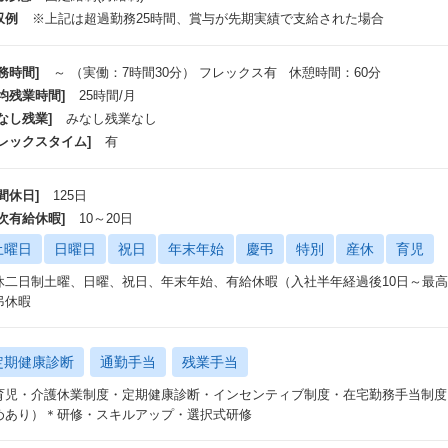
収例
※上記は超過勤務25時間、賞与が先期実績で支給された場合
ャリアパスも豊富です！
キャリアパスについて】
務時間]
～ （実働：7時間30分） フレックス有 休憩時間：60分
体制
平均残業時間]
25時間/月
マネージャー(半期に一度の面談やSVの目標設定の承認等)[無期雇用]
なし残業]
みなし残業なし
PM（本社で複数のSVのサポートや顧客折衝)[無期雇用]
フレックスタイム]
有
SV（現場における責任者）☆本求人のポジション[有期雇用]
間休日]
125日
実務を取り纏めるリーダー
年次有給休暇]
10～20日
土曜日
日曜日
祝日
年末年始
慶弔
特別
産休
育児
実作業を担うスタッフ
休二日制土曜、日曜、祝日、年末年始、有給休暇（入社半年経過後10日～最高
）SVとして長期的に就業
弔休暇
期に一度、適切に目標設定をし、振り返りをする、
いうことを繰り返す中で、スキルアップをして頂けるようにサポートします。
験を積んだ方には、難易度の高いPJTをお任せしたり、
定期健康診断
通勤手当
残業手当
僚SVの方の支援や育成・立上案件の支援に携わっていただくようになります
育児・介護休業制度・定期健康診断・インセンティブ制度・在宅勤務手当制度
お、5年満了いただくと、雇用期間の定めのない社員（無期雇用）への変換が
めあり）＊研修・スキルアップ・選択式研修
年収例】