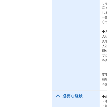
り
②
し
一
③
◆
入
見
入
研
プ
を
変
職
※
必要な経験
◆
・
・