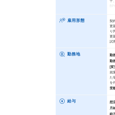
す
B
【
雇用形態
契
頂
更
チ
り
内
更
ク
試
※
【
勤務地
勤
①
勤
→
[変
今
就
様
た
を
②
→
受
育
ま
給与
想
月
htt
給