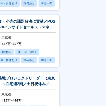
産休・育休あり
賞与あり
学歴不問
食・小売の課題解決に貢献／POS
ジ×インサイドセールス（マネジ
ント）
東京都
447万~447万
土日祝休み
休日120日以上
産休・育休あり
賞与あり
学歴不問
務職プロジェクトリーダー（東京
）～在宅週2回／土日祝休み／業
改善／年収452万スタート～
東京都
452万~466万