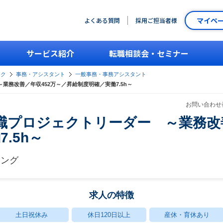
マイペ
よくある質問
採用ご担当者様
サービス紹介
転職相談会・セミナー
ーク
事務・アシスタント
一般事務・事務アシスタント
業務改善／年収452万～／昇給制度明確／実働7.5h～
お問い合わせ番
職プロジェクトリーダー ～業務改善
.5h～
ィング
求人の特徴
土日祝休み
休日120日以上
産休・育休あり