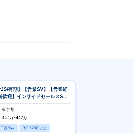
PJS/有期】【営業SV】【営業経
者歓迎】インサイドセールスSV
既存顧客フォロー中心
東京都
ップです。
447万~447万
土日祝休み
休日120日以上