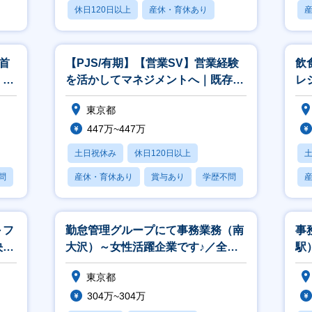
休日120日以上
産休・育休あり
賞与あり
首
【PJS/有期】【営業SV】営業経験
飲
｜営
を活かしてマネジメントへ｜既存顧
レ
客の深耕・拡大営業PJTあり
メ
東京都
447万~447万
土日祝休み
休日120日以上
問
産休・育休あり
賞与あり
学歴不問
～フ
勤怠管理グループにて事務業務（南
事
決
大沢）～女性活躍企業です♪／全社
駅
～
業績インセンティブあり～
務
東京都
304万~304万