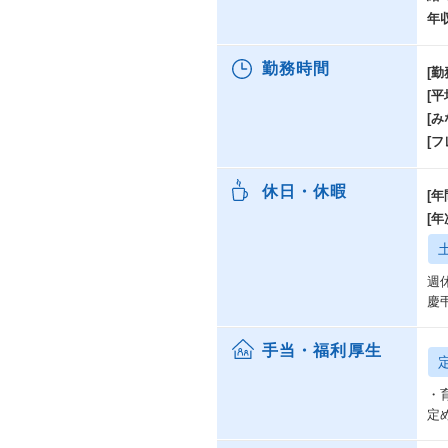
年
キ
【
勤務時間
[勤
★
[
・
|
[み
・
[
|
・
休日・休暇
[年
|
・
[
|
・
週
1
慶
半
と
手当・福利厚生
経
同
・
な
定
【