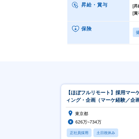
年
昇給・賞与
[昇
年収
[賞
そ
２
保険
→
本
→
プ
→
業
業
職
登
【ほぼフルリモート】採用マー
※
ィング・企画（マーケ経験／企
経験／採用やマーケ支援経験者
→
東京都
迎）
事
S
626万~734万
正社員採用
土日祝休み