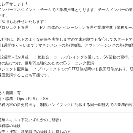
をお任せします！
メンバーマネジメント：チームでの業務推進となります。チームメンバーの業
ます。
部採用もお任せいたします！
プロジェクト管理 ：PJT自体のオペレーション管理や業務推進（業務ルー
入社後は、以下のような研修を実施しますので未経験でも安心してスタートで
社1週間後くらいまで：マネジメントの基礎知識、アウトソーシングの基礎知
学
社2週間～3か月後 ：勉強会、ロールプレイングを通して、SV業務の習得
修の結びつけ、個別弱点強化のためのE-ラーニング受講
ロジェクト配属後 ：プロジェクトでのOJT研修期間中も数回研修があり、
再度受講することも可能です。
更の範囲：有
種・職務：Ops（PJS）・SV
業務内容の変更範囲は、制度ハンドブックに記載する同一職種内での業務内容
必須スキル（下記いずれかのご経験）
事務職の経験
販売・接客・営業職での経験をお持ちの方