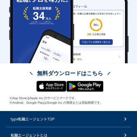
無料ダウンロードはこちら
※App StoreはApple Inc.のサービスマークです。
※Android、Google PlayはGoogle Inc.の商標または登録商標です。
type転職エージェントTOP
転職エージェントとは