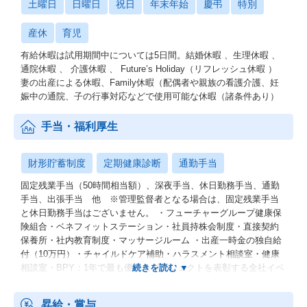
土曜日
日曜日
祝日
年末年始
慶弔
特別
産休
育児
有給休暇は試用期間中については5日間。結婚休暇 、生理休暇 、
通院休暇 、 介護休暇 、 Future’s Holiday（リフレッシュ休暇 ）
妻の出産による休暇、Family休暇（配偶者や親族の看護介護、妊
娠中の通院、子の行事対応などで使用可能な休暇（諸条件あり）
手当・福利厚生
財形貯蓄制度
定期健康診断
通勤手当
固定残業手当（50時間相当額）、深夜手当、休日勤務手当、通勤
手当、出張手当 他 ※管理監督者となる場合は、固定残業手当
と休日勤務手当はございません。 ・フューチャーグループ健康保
険組合・ベネフィットステーション・社員持株会制度・直接契約
保養所・社内教育制度・マッサージルーム ・出産一時金の独自給
付（10万円）・チャイルドケア補助・ハラスメント相談室・健康
相談室・BPY：1年で最も優れたプロジェクトを表彰する全社イベ
ント）
昇給・賞与