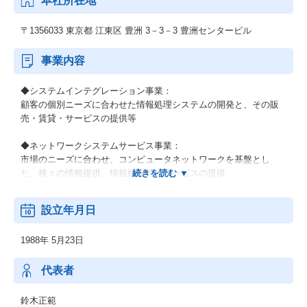
本社所在地
〒1356033 東京都 江東区 豊洲 3－3－3 豊洲センタービル
事業内容
◆システムインテグレーション事業：
顧客の個別ニーズに合わせた情報処理システムの開発と、その販
売・賃貸・サービスの提供等
◆ネットワークシステムサービス事業：
市場のニーズに合わせ、コンピュータネットワークを基盤とし
た、種々の情報提供、情報処理等のサービスの提供
◆その他の事業：
設立年月日
顧客の経営上の問題点に係わる調査・分析、情報処理システムの
在り方に係わる企画・提案、保守・ファシリティマネジメント等
1988年 5月23日
代表者
鈴木正範