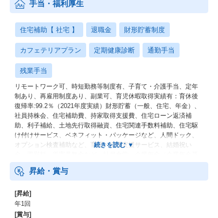
手当・福利厚生
住宅補助【 社宅 】
退職金
財形貯蓄制度
カフェテリアプラン
定期健康診断
通勤手当
残業手当
リモートワーク可、時短勤務等制度有、子育て・介護手当、定年
制あり、再雇用制度あり、副業可、育児休暇取得実績有：育休後
復帰率:99.2％（2021年度実績）財形貯蓄（一般、住宅、年金）、
社員持株会、住宅補助費、持家取得支援費、住宅ローン返済補
助、利子補給、土地先行取得融資、住宅関連手数料補助、住宅駆
け付けサービス、ベネフィット・パッケージなど、人間ドック、
オプション検査補助など、育児・介護支援サービス、結婚祝い
金、弔慰料、災害見舞金など、社員食堂、企業年金（企業年金基
金、確定拠出年金）、電気通信共済会(個人年金、遺児育英基金)
昇給・賞与
[昇給]
年1回
[賞与]