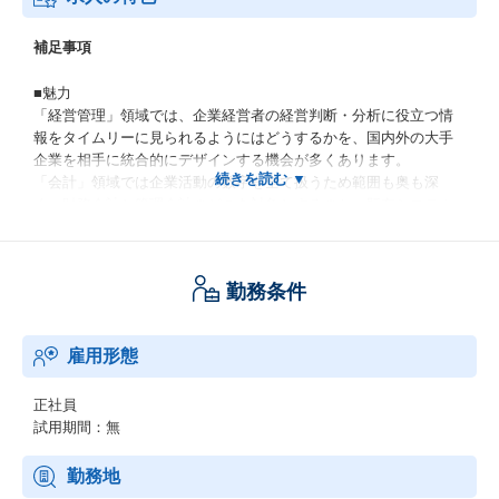
補足事項
■魅力
「経営管理」領域では、企業経営者の経営判断・分析に役立つ情
報をタイムリーに見られるようにはどうするかを、国内外の大手
企業を相手に統合的にデザインする機会が多くあります。
「会計」領域では企業活動の数字を全て扱うため範囲も奥も深
く、財務会計と管理会計のどこを対象とするのか、既存システム
を残すのか新しくするのか運用で回すのがよいのか、法制度対応
はどうするのか、国内グループ、海外グループの統制はどうする
のか、検討すべき範囲は広く複数テーマを幅広く経験することが
勤務条件
できます。
会計・経営管理領域は投資金額も大きく、お客様の経営の根幹に
つながるため必然的にお客様のカウンターパートは経営層が多く
雇用形態
なります。
常に複数のテーマが構想策定-要件定義-開発-導入定着と動いてい
るため、お客様と共に深く長く考え続けることができます。
正社員
試用期間：無
■事例
・大手製造業様、グローバルSAP導入&業務改革支援
勤務地
・大手流通小売サービス業様、グループ会計システム導入・展開