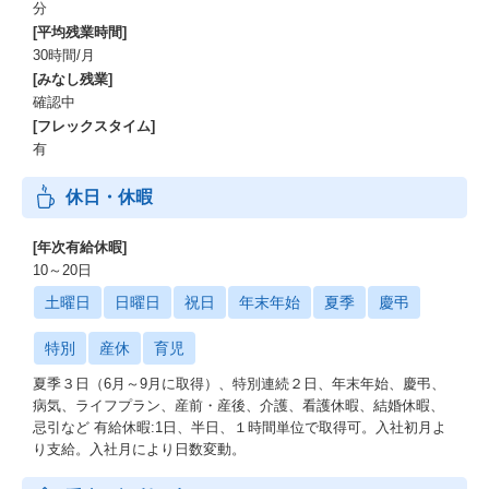
分
[平均残業時間]
30時間/月
[みなし残業]
確認中
[フレックスタイム]
有
休日・休暇
[年次有給休暇]
10～20日
土曜日
日曜日
祝日
年末年始
夏季
慶弔
特別
産休
育児
夏季３日（6月～9月に取得）、特別連続２日、年末年始、慶弔、
病気、ライフプラン、産前・産後、介護、看護休暇、結婚休暇、
忌引など 有給休暇:1日、半日、１時間単位で取得可。入社初月よ
り支給。入社月により日数変動。