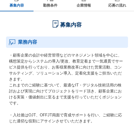
募集内容
勤務条件
企業情報
応募の流れ
募集内容
業務内容
・顧客企業の会計や経営管理などのマネジメント領域を中心に、
構想策定からシステムの導入/更改、教育定着まで一気通貫でサー
ビス提供を行っており、お客様業務改革に向けた営業活動、コン
サルティング、ソリューション導入、定着化支援をご担当いただ
きます。
これまでのご経験に基づいて、最適なIT・デジタル技術活用の検
討および実現に向けてプロジェクトをリード頂き、顧客企業にお
ける実装・価値創出に至るまで支援を行っていただくポジション
です。
・入社後はOJT、OFFJT両面で育成サポートを行い、ご経験に応
じた適切な役割にアサインさせていただきます。