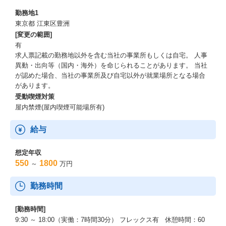
・大手製造業様、EMS・PSI統合、SCM上の企業間で共有、可視
勤務地1
化するプラットフォーム構築等
東京都 江東区豊洲
[変更の範囲]
■組織構成（2024年4月時点）
有
コンサルティング事業部 約300名(経験者採用実績 毎年約30名）事
求人票記載の勤務地以外を含む当社の事業所もしくは自宅。 人事
業部の中で、経営管理コンサルティングに関するチームは、約50
異動・出向等（国内・海外）を命じられることがあります。 当社
名で構成。
が認めた場合、当社の事業所及び自宅以外が就業場所となる場合
20代～30代の社員も多く、企画から開発、運用まで、ひとりひと
があります。
りの社員が自身の強みを活かして活躍しています。
受動喫煙対策
屋内禁煙(屋内喫煙可能場所有)
給与
想定年収
550
1800
～
万円
勤務時間
[勤務時間]
9:30 ～ 18:00（実働：7時間30分） フレックス有 休憩時間：60