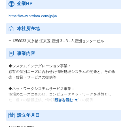
企業HP
https://www.nttdata.com/jp/ja/
本社所在地
〒1356033 東京都 江東区 豊洲 3－3－3 豊洲センタービル
事業内容
◆システムインテグレーション事業：
顧客の個別ニーズに合わせた情報処理システムの開発と、その販
売・賃貸・サービスの提供等
◆ネットワークシステムサービス事業：
市場のニーズに合わせ、コンピュータネットワークを基盤とし
た、種々の情報提供、情報処理等のサービスの提供
◆その他の事業：
設立年月日
顧客の経営上の問題点に係わる調査・分析、情報処理システムの
在り方に係わる企画・提案、保守・ファシリティマネジメント等