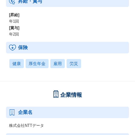
昇給・賞与
[昇給]
年1回
[賞与]
年2回
保険
健康
厚生年金
雇用
労災
企業情報
企業名
株式会社NTTデータ