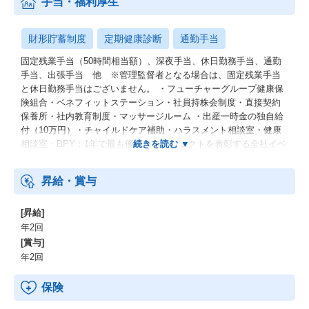
手当・福利厚生
財形貯蓄制度
定期健康診断
通勤手当
固定残業手当（50時間相当額）、深夜手当、休日勤務手当、通勤
手当、出張手当 他 ※管理監督者となる場合は、固定残業手当
と休日勤務手当はございません。 ・フューチャーグループ健康保
険組合・ベネフィットステーション・社員持株会制度・直接契約
保養所・社内教育制度・マッサージルーム ・出産一時金の独自給
付（10万円）・チャイルドケア補助・ハラスメント相談室・健康
相談室・BPY：1年で最も優れたプロジェクトを表彰する全社イベ
ント）
昇給・賞与
[昇給]
年2回
[賞与]
年2回
保険