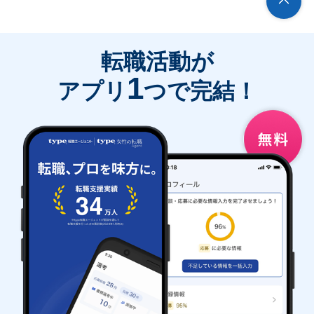
転職活動が
1
アプリ
つで完結！