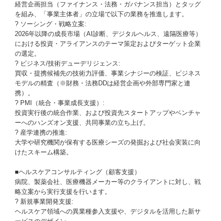
経営企画担当（ファイナンス・法務・ガバナンス担当）とタッグ
を組み、「事業主体者」の立場で以下の業務を推進します。
? ソーシング・戦略立案:
2026年以降の成長市場（AI診断、デジタルヘルス、遠隔医療等）
における投資・アライアンスのテーマ策定およびターゲット企業
の選定。
? ビジネス/技術デューデリジェンス:
買収・提携候補先の技術力評価、事業シナジーの検証、ビジネス
モデルの精査（※財務・法務DDは経営企画や外部専門家と連
携）。
? PMI（統合・事業成長支援）:
投資実行後の統合作業、および投資先スタートアップやベンチャ
ーへのハンズオン支援、共同事業の立ち上げ。
? 産学連携の推進:
大学や研究機関が保有する医療シーズの発掘および社会実装に向
けたスキーム構築。
■ヘルスケアコンサルティング（顧客支援）
病院、製薬会社、医療機器メーカー等のクライアントに対し、戦
略立案から実行支援を行います。
? 新規事業開発支援:
ヘルスケア領域への異業種参入支援や、デジタルを活用した新サ