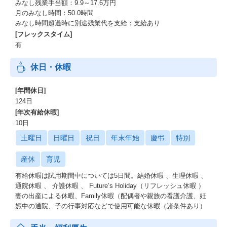
みなし残業手当額：9.9～17.6万円
月のみなし時間：50.0時間
みなし時間超過時に別途残業代を支給：支給あり
[フレックスタイム]
有
休日・休暇
[年間休日]
124日
[年次有給休暇]
10日
土曜日
日曜日
祝日
年末年始
慶弔
特別
産休
育児
有給休暇は試用期間中については5日間。結婚休暇 、生理休暇 、
通院休暇 、 介護休暇 、 Future’s Holiday（リフレッシュ休暇 ）
妻の出産による休暇、Family休暇（配偶者や親族の看護介護、妊
娠中の通院、子の行事対応などで使用可能な休暇（諸条件あり）