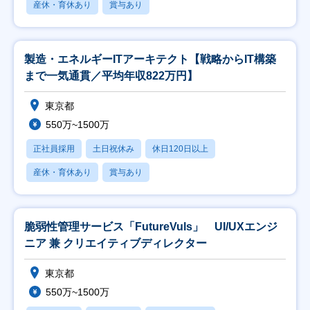
産休・育休あり
賞与あり
製造・エネルギーITアーキテクト【戦略からIT構築
まで一気通貫／平均年収822万円】
東京都
550万~1500万
正社員採用
土日祝休み
休日120日以上
産休・育休あり
賞与あり
脆弱性管理サービス「FutureVuls」 UI/UXエンジ
ニア 兼 クリエイティブディレクター
東京都
550万~1500万