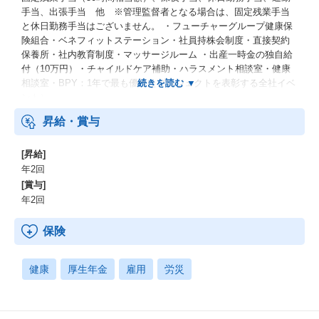
手当、出張手当 他 ※管理監督者となる場合は、固定残業手当
と休日勤務手当はございません。 ・フューチャーグループ健康保
険組合・ベネフィットステーション・社員持株会制度・直接契約
保養所・社内教育制度・マッサージルーム ・出産一時金の独自給
付（10万円）・チャイルドケア補助・ハラスメント相談室・健康
相談室・BPY：1年で最も優れたプロジェクトを表彰する全社イベ
ント）
昇給・賞与
[昇給]
年2回
[賞与]
年2回
保険
健康
厚生年金
雇用
労災