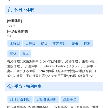
休日・休暇
[年間休日]
124日
[年次有給休暇]
10日
土曜日
日曜日
祝日
年末年始
慶弔
特別
産休
育児
有給休暇は試用期間中については5日間。結婚休暇 、生理休暇 、
通院休暇 、 介護休暇 、 Future’s Holiday（リフレッシュ休暇 ）
妻の出産による休暇、Family休暇（配偶者や親族の看護介護、妊
娠中の通院、子の行事対応などで使用可能な休暇（諸条件あり）
手当・福利厚生
財形貯蓄制度
定期健康診断
通勤手当
固定残業手当（50時間相当額）、深夜手当、休日勤務手当、通勤