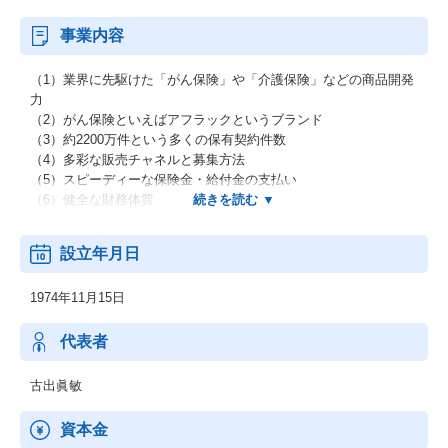
事業内容
（1）業界に先駆けた「がん保険」や「介護保険」などの商品開発
力
（2）がん保険といえばアフラックというブランド
（3）約2200万件という多くの保有契約件数
（4）多彩な販売チャネルと募集方法
（5）スピーディーな保険金・給付金の支払い
（6）健全な財務体質
・「『生きる』を創る。」をブランドプロミスに掲げ、時代の変
設立年月日
化に合わせた先進的な商品・サービスによる新たな価値を提供。
・お客様のニーズに応え、お客様の「生きる」を支えてきたこと
1974年11月15日
で、現在は「生きる」を創るリーディングカンパニーとして、が
ん保険や医療保険をはじめとする約2200万件の契約をお預かりす
る保険会社にまで成長。
代表者
・人生100年時代を迎えるなか、お客様が「生きるリスク」にしっ
かりと備えていただくため、公的制度や医療環境の変化、さらに
古出眞敏
はライフステージごとのリスクに応じた最適な保障を提案し続け
る「アフラック式」を展開。
資本金