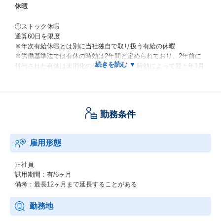
休暇
①ストック休暇
通算60日を限度
※年次有給休暇とは別に当社独自で取り扱う有給の休暇
※労働基準法では有休の時効は2年間と定められており、2年前に
付与された有休は未消化の分であっても、時効によって翌々年1月
1日の繰越時に消滅してしまいます。
しかし、当社では、取り扱う有給の休暇をその消滅するはずの有
休を「ストック休暇」として一定限度積立し、『リフレッシュ・
子ども看護・育児・傷病および災害・介護』の5種類で使用するこ
勤務条件
とが可能です。
②特別休暇
雇用形態
結婚休暇
弔事休暇
配偶者出産休暇
正社員
転勤休暇
試用期間：有/6ヶ月
生理休暇
備考：最長12ヶ月まで延長することがある
永年勤続休暇
ボランティア休暇
勤務地
裁判員休暇