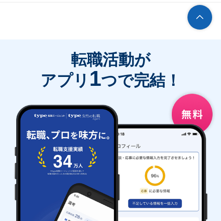
転職活動が
1
アプリ
つで完結！