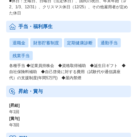
■休日：土曜日、日曜日（法定休日）、国民の祝日、年末年始（1/
両立：がん治療のため日数無制限で取得できる特別休暇(リボンズ
2、1/3、12/31）、クリスマス休日（12/25）、その他雇用者が定め
休暇) あり
た休日
予防：がん検診費用は会社負担 ※検診日は勤務扱い/社員の禁煙を
サポート
手当・福利厚生
初期配属
退職金
財形貯蓄制度
定期健康診断
通勤手当
※初期配属は、マーケティング営業部門内の「代理店営業職」とI
Tデジタル・オペレーション部門内の「保険事務職」が主な先と想
残業手当
定しています。
各種手当 ◆従業員持株会 ◆資格取得補助 ◆誕生日ギフト ◆
その他配属先については、候補者様の専門性やポテンシャルから
自社保険料補助 ◆自己啓発に対する費用（試験代や通信講座
総合的な判断のもと打診させていただくことがあります。
代）の支援制度(年間5万円) ◆屋内禁煙
昇給・賞与
[昇給]
年1回
[賞与]
年3回