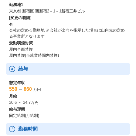
リボンズ休暇等
勤務地1
※年次有給休暇とは別に当社独自で取り扱う有給の休暇(ただし、
東京都 新宿区 西新宿2－1－1新宿三井ビル
一部無給を含む休暇あり)
[変更の範囲]
有
その他
会社の定める勤務地 ※会社が出向を指示した場合は出向先の定め
る事業所となります
＜社員のライフのサポート＞
受動喫煙対策
屋内全面禁煙
・カフェテリアプラン(ベネフィット・ステーション)：年間2万円
屋内禁煙(※就業時間内禁煙)
補助(余暇、生活・健康/医療等に利用できるポイントを支給)
・E.A.Week（マネジメントチームから全従業員へ感謝を伝えるイ
給与
ベント）
・社員厚生会(イベント)：社員交流を目的に、社員とその家族が参
加できるイベントを年間を通じて実施
想定年収
(例：東京ディズニーランドでのイベントや劇団四季の観劇、スポ
550
860
～
万円
ーツ観戦等)
月給
・社員厚生会(クラブ等活動)：社員交流を目的に、クラブ・同好会
30.6 ～ 34.7万円
等活動を一部援助
給与形態
・誕生日ギフト：社長からのメッセージを添えたカタログギフト
固定給制(月給制)
を毎年社員へ送付
勤務時間
＜社員の資産形成のサポート＞