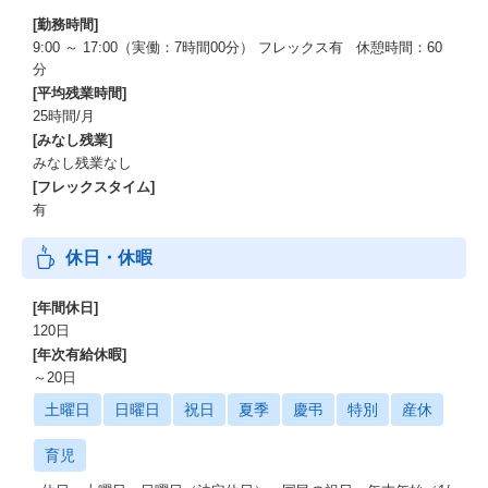
・従業員持株会制度：自社株式買付時に拠出金額の最大25％（年
[勤務時間]
間最大27万円）補助
9:00 ～ 17:00（実働：7時間00分） フレックス有 休憩時間：60
分
＜社員のキャリア形成をサポート＞
[平均残業時間]
25時間/月
・Aflac Cafe：年間最大10万円補助
[みなし残業]
(自己啓発セミナーや通信教育、ビジネススクール、試験の受験料
みなし残業なし
等の自己啓発に対して費用を援助)
[フレックスタイム]
・公的資格取得援助制度：資格試験の受験料・資格認定/登録料・
有
合格後の必修講習等の実費を援助
(業務に直接活用できる専門的な資格の取得を支援する制度)
休日・休暇
・海外・国内留学制度：最大2年間の国内外大学院留学
・自己申告制度：これまでの職務経歴や保有資格、今後のキャリ
アプランを踏まえ、自身の希望を会社に対して申告する制度
[年間休日]
・ジョブ・ポスティング制度(社内公募制度)：各部署が社内公募で
120日
異動希望者を募り、社員自ら手を上げて挑戦することができる制
[年次有給休暇]
度
～20日
土曜日
日曜日
祝日
夏季
慶弔
特別
産休
＜がん・傷病/就労等のサポート＞
育児
相談：がんを経験した社員のコミュニティ「All Ribbons」を設
立、社内ピアサポートを実施