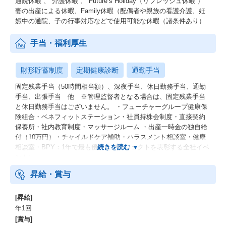
通院休暇 、 介護休暇 、 Future’s Holiday（リフレッシュ休暇 ）
妻の出産による休暇、Family休暇（配偶者や親族の看護介護、妊
娠中の通院、子の行事対応などで使用可能な休暇（諸条件あり）
手当・福利厚生
財形貯蓄制度
定期健康診断
通勤手当
固定残業手当（50時間相当額）、深夜手当、休日勤務手当、通勤
手当、出張手当 他 ※管理監督者となる場合は、固定残業手当
と休日勤務手当はございません。 ・フューチャーグループ健康保
険組合・ベネフィットステーション・社員持株会制度・直接契約
保養所・社内教育制度・マッサージルーム ・出産一時金の独自給
付（10万円）・チャイルドケア補助・ハラスメント相談室・健康
相談室・BPY：1年で最も優れたプロジェクトを表彰する全社イベ
ント）
昇給・賞与
[昇給]
年1回
[賞与]