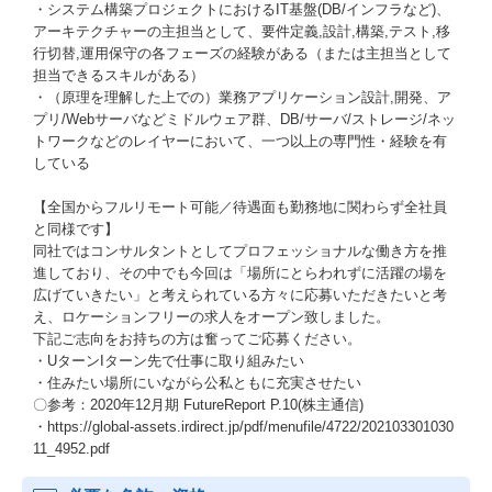
・システム構築プロジェクトにおけるIT基盤(DB/インフラなど)、
アーキテクチャーの主担当として、要件定義,設計,構築,テスト,移
行切替,運用保守の各フェーズの経験がある（または主担当として
担当できるスキルがある）
・（原理を理解した上での）業務アプリケーション設計,開発、ア
プリ/Webサーバなどミドルウェア群、DB/サーバ/ストレージ/ネッ
トワークなどのレイヤーにおいて、一つ以上の専門性・経験を有
している
【全国からフルリモート可能／待遇面も勤務地に関わらず全社員
と同様です】
同社ではコンサルタントとしてプロフェッショナルな働き方を推
進しており、その中でも今回は「場所にとらわれずに活躍の場を
広げていきたい」と考えられている方々に応募いただきたいと考
え、ロケーションフリーの求人をオープン致しました。
下記ご志向をお持ちの方は奮ってご応募ください。
・UターンIターン先で仕事に取り組みたい
・住みたい場所にいながら公私ともに充実させたい
〇参考：2020年12月期 FutureReport P.10(株主通信)
・https://global-assets.irdirect.jp/pdf/menufile/4722/202103301030
11_4952.pdf