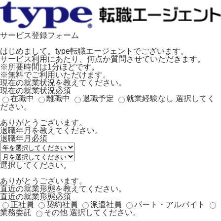
サービス登録フォーム
はじめまして。type転職エージェントでございます。
サービス利用にあたり、何点か質問させていただきます。
※所要時間は1分ほどです。
※無料でご利用いただけます。
現在の就業状況を教えてください。
現在の就業状況
必須
在職中
離職中
退職予定
就業経験なし
選択してく
ださい。
ありがとうございます。
退職年月を教えてください。
退職年月
必須
選択してください。
ありがとうございます。
直近の就業形態を教えてください。
直近の就業形態
必須
正社員
契約社員
派遣社員
パート・アルバイト
業務委託
その他
選択してください。