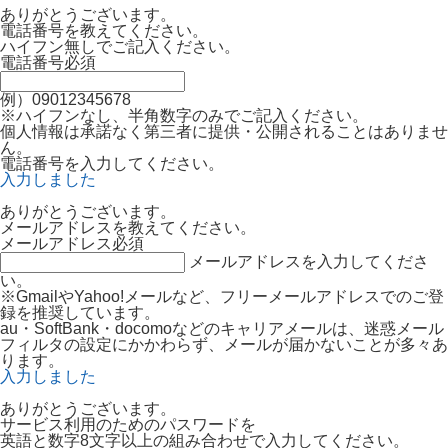
ありがとうございます。
電話番号を教えてください。
ハイフン無しでご記入ください。
電話番号
必須
例）09012345678
※ハイフンなし、半角数字のみでご記入ください。
個人情報は承諾なく第三者に提供・公開されることはありませ
ん。
電話番号を入力してください。
入力しました
ありがとうございます。
メールアドレスを教えてください。
メールアドレス
必須
メールアドレスを入力してくださ
い。
※GmailやYahoo!メールなど、フリーメールアドレスでのご登
録を推奨しています。
au・SoftBank・docomoなどのキャリアメールは、迷惑メール
フィルタの設定にかかわらず、メールが届かないことが多々あ
ります。
入力しました
ありがとうございます。
サービス利用のためのパスワードを
英語と数字8文字以上の組み合わせで入力してください。