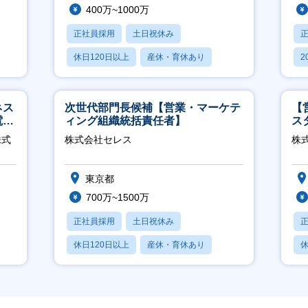
400万~1000万
正社員採用
土日祝休み
休日120日以上
産休・育休あり
2
月残業20時間以内
休
ネス
次世代部門長候補【営業・マーケテ
【
電
ィング組織統括責任者】
ス
クト
株式
株式会社セレス
株
東京都
700万~1500万
正社員採用
土日祝休み
休日120日以上
産休・育休あり
休
賞与あり