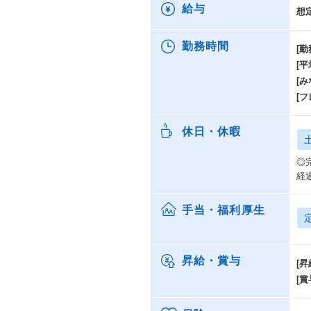
給与
想
勤務時間
[勤
[
[み
[
休日・休暇
◎
経
手当・福利厚生
昇給・賞与
[昇
[賞