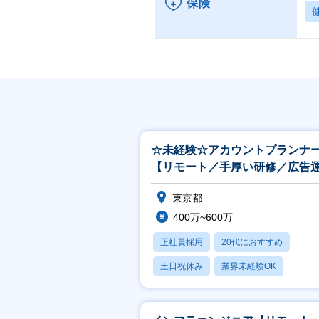
保険
☆未経験☆アカウントプランナ
【リモート／手厚い研修／広告
やデータ分析で企業支援／イン
東京都
有】
400万~600万
正社員採用
20代におすすめ
土日祝休み
業界未経験OK
産休・育休あり