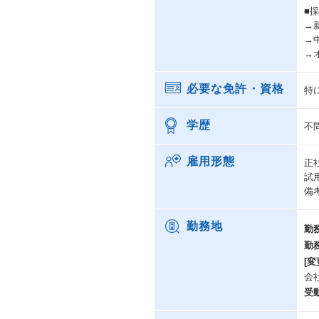
■
→
→
→
必要な免許・資格
特
学歴
不
雇用形態
正
試
備
勤務地
勤
勤
[変
会
受