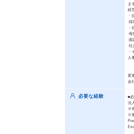
ま
経
・
-
・
-
-
-
・
人
変
会
必要な経験
■
法
※
※
Po
E