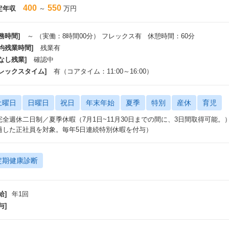
400
550
定年収
～
万円
務時間]
～ （実働：8時間00分） フレックス有 休憩時間：60分
平均残業時間]
残業有
なし残業]
確認中
フレックスタイム]
有（コアタイム：11:00～16:00）
土曜日
日曜日
祝日
年末年始
夏季
特別
産休
育児
完全週休二日制／夏季休暇（7月1日~11月30日までの間に、3日間取得可能。
過した正社員を対象。毎年5日連続特別休暇を付与）
定期健康診断
給]
年1回
与]