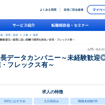
マイペ
よくある質問
採用ご担当者様
サービス紹介
転職相談会・セミナー
企画・管理・経営
人事
採用
験歓迎◎／経営に近い距離で採用を担当／在宅・フレックス有～
お問い合わせ番
成長データカンパニー～未経験歓迎
宅・フレックス有～
求人の特徴
20代におすすめ
土日祝休み
職種未経験OK