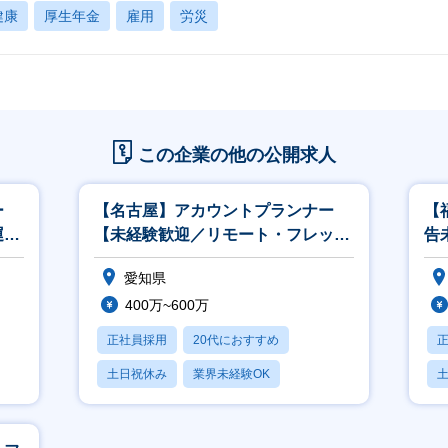
健康
厚生年金
雇用
労災
この企業の他の公開求人
ー
【名古屋】アカウントプランナー
【
運用
【未経験歓迎／リモート・フレック
告
セン
ス◎／広告運用のプロを目指せ
ス
愛知県
る！】
る
400万~600万
正社員採用
20代におすすめ
土日祝休み
業界未経験OK
産休・育休あり