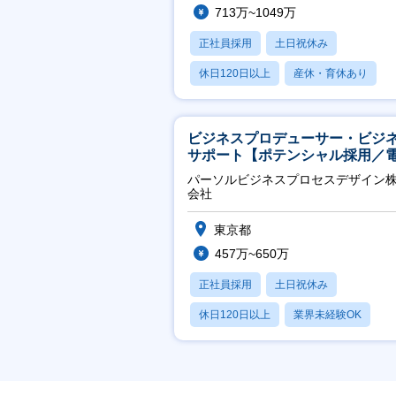
713万~1049万
正社員採用
土日祝休み
休日120日以上
産休・育休あり
月残業20時間以内
ビジネスプロデューサー・ビジ
サポート【ポテンシャル採用／
力・ガス等の民間向けプロジェ
パーソルビジネスプロセスデザイン
推進】
会社
東京都
457万~650万
正社員採用
土日祝休み
休日120日以上
業界未経験OK
産休・育休あり