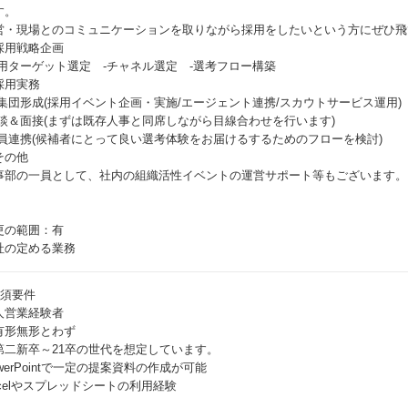
す。
営・現場とのコミュニケーションを取りながら採用をしたいという方にぜひ飛
採用戦略企画
採用ターゲット選定 -チャネル選定 -選考フロー構築
採用実務
母集団形成(採用イベント企画・実施/エージェント連携/スカウトサービス運用)
面談＆面接(まずは既存人事と同席しながら目線合わせを行います)
社員連携(候補者にとって良い選考体験をお届けるするためのフローを検討)
その他
事部の一員として、社内の組織活性イベントの運営サポート等もございます。
更の範囲：有
社の定める業務
必須要件
人営業経験者
有形無形とわず
第二新卒～21卒の世代を想定しています。
werPointで一定の提案資料の作成が可能
xcelやスプレッドシートの利用経験