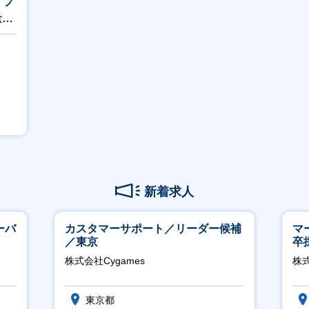
・フ
量デ
】
新着求人
ーバ
カスタマーサポート／リーダー候補
マ
／東京
卒
ー
株式会社Cygames
株
実
東京都