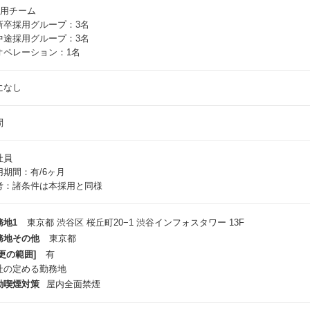
採用チーム
新卒採用グループ：3名
中途採用グループ：3名
オペレーション：1名
になし
問
社員
用期間：有/6ヶ月
考：諸条件は本採用と同様
務地1
東京都 渋谷区 桜丘町20−1 渋谷インフォスタワー 13F
務地その他
東京都
更の範囲]
有
社の定める勤務地
動喫煙対策
屋内全面禁煙