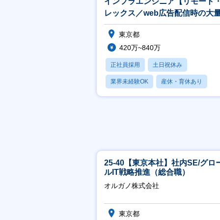
インフラエンジニア【リモート
レックス／web広告配信時の大
ータ処理を支えるNW／家賃補助
東京都
420万~840万
正社員採用
土日祝休み
業界未経験OK
産休・育休あり
転勤なし
25-40【東京本社】社内SE/グロ
ルIT戦略推進（総合職）
オルガノ株式会社
東京都