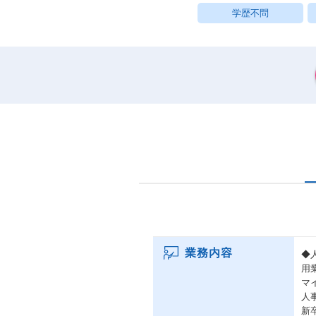
学歴不問
業務内容
◆
用
マ
人
新