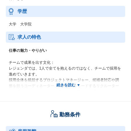
学歴
大学 大学院
求人の特色
仕事の魅力・やりがい
チームで成果を出す文化：
レジェンダでは、1人で全てを抱えるのではなく、チームで採用を
進めていきます。
採用全体を統括するプロジェクトマネージャー、候補者対応や調
整を担うコーディネーター、採用実務をリードするリクルーター
が連携し、それぞれの強みを活かして採用成功を実現します。
経験豊富なメンバーが多く、困ったときにすぐ相談できる安心感
があります。
勤務条件
未経験から採用のプロへ：
当社独自の差別化された支援モデル（型・ツール）を確立してお
り、体系的な研修とOJTで、採用業務の基礎から実践までを習得