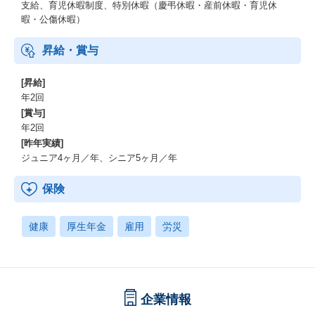
支給、育児休暇制度、特別休暇（慶弔休暇・産前休暇・育児休
暇・公傷休暇）
昇給・賞与
[昇給]
年2回
[賞与]
年2回
[昨年実績]
ジュニア4ヶ月／年、シニア5ヶ月／年
保険
健康
厚生年金
雇用
労災
企業情報