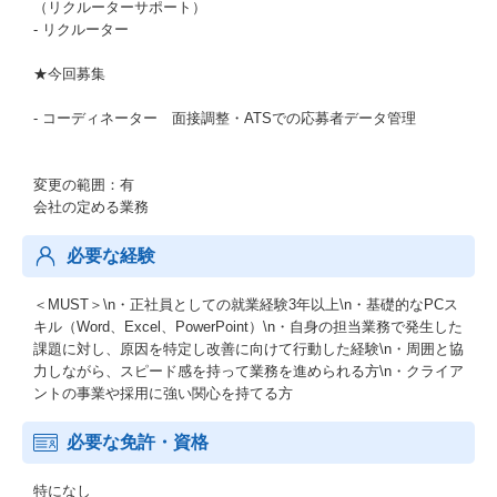
（リクルーターサポート）
- リクルーター
★今回募集
- コーディネーター 面接調整・ATSでの応募者データ管理
変更の範囲：有
会社の定める業務
必要な経験
＜MUST＞\n・正社員としての就業経験3年以上\n・基礎的なPCス
キル（Word、Excel、PowerPoint）\n・自身の担当業務で発生した
課題に対し、原因を特定し改善に向けて行動した経験\n・周囲と協
力しながら、スピード感を持って業務を進められる方\n・クライア
ントの事業や採用に強い関心を持てる方
必要な免許・資格
特になし