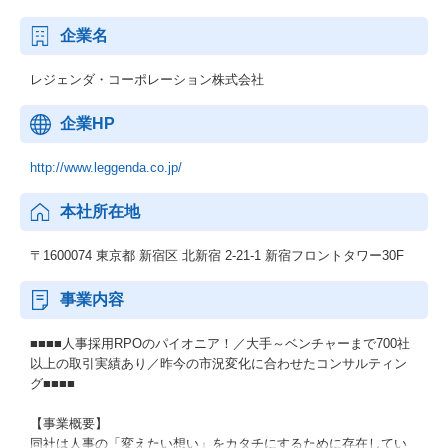
企業名
レジェンダ・コーポレーション株式会社
企業HP
http://www.leggenda.co.jp/
本社所在地
〒1600074 東京都 新宿区 北新宿 2-21-1 新宿フロントタワー30F
事業内容
■■■■人事採用RPOのパイオニア！／大手～ベンチャーまで700社
以上の取引実績あり／昨今の市況変化に合わせたコンサルティン
グ■■■■
【事業概要】
同社は人事の「変えたい想い」をカタチにするために存在してい