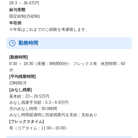
経験によって、以下のように柔軟に幅広いキャリアパスを提供す
28.3 ～ 36.4万円
ることが可能です。
給与形態
固定給制(月給制)
◆中途採用リクルーターとして専門性を深める
年収例
※年収はこれまでのご経験を考慮致します。
・リードリクルーター（複数案件リクルーターのマネジメント、
育成、高難易度職種の課題解決コンサルティングと実行等）
勤務時間
・プロジェクトマネージャー（クライアントマネジメント、クラ
イアントの中途採用全体の施策立案・実行、データマネジメン
ト、運用マネジメント、メンバーマネジメント等）
[勤務時間]
9:30 ～ 18:30（実働：8時間00分） フレックス有 休憩時間：60
◆採用全般のゼネラリストを志向する
分
[平均残業時間]
・新卒採用のプロジェクトマネージャー
23時間/月
・新卒・中途採用のフロント業務支援
[みなし残業]
基本給：23～29.5万円
◆人事業務全般のゼネラリストを志向する
みなし残業手当額：5.3～6.9万円
月のみなし時間：30.0時間
・人事労務支援のBPR／導入設計／運用チームマネジメント
みなし時間超過時に別途残業代を支給：支給あり
・レジェンダのサービス開発
[フレックスタイム]
・新規営業、マーケティング等
有（コアタイム：11:00～15:00）