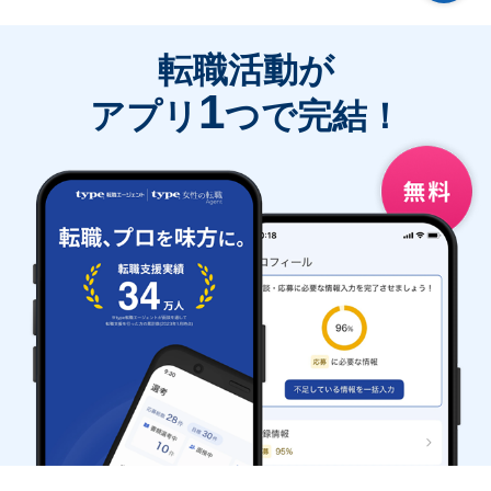
転職活動が
1
アプリ
つで完結！