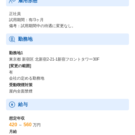
雇用形態
が可能です。
企業の採用成功に直接貢献できる：
正社員
リクルーターは、企業の採用活動の“最前線”で活躍するポジション
試用期間：有/3ヶ月
です。
備考：試用期間中の待遇に変更なし。
採用要件の整理から候補者とのコミュニケーション、選考の進行
管理まで、採用プロセスの中心を担い、採用が決まる瞬間に立ち
勤務地
会うことができます。
自分の提案や行動が、企業の採用成功や事業成長に直結する――
勤務地1
そんな手応えを日々感じられる仕事です。
東京都 新宿区 北新宿2-21-1新宿フロントタワー30F
[変更の範囲]
多様な業界・職種に関われる：
有
レジェンダは、業界トップクラスのRPOとして、さまざまな業
会社の定める勤務地
界・規模の企業の採用を支援しています。
受動喫煙対策
1社の人事では得られない、幅広い採用ノウハウや業界知識を身に
屋内全面禁煙
つけられるのが大きな魅力です。
異なる採用課題に向き合う中で、リクルーターとしての視野とス
キルを着実に広げていくことができます。
給与
キャリアパス
想定年収
420
560
～
万円
中途採用リクルーターとして一定経験を積んだ後は、ご志向やご
月給