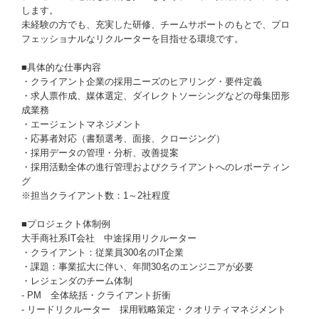
します。
未経験の方でも、充実した研修、チームサポートのもとで、プロ
フェッショナルなリクルーターを目指せる環境です。
■具体的な仕事内容
・クライアント企業の採用ニーズのヒアリング・要件定義
・求人票作成、媒体選定、ダイレクトソーシングなどの母集団形
成業務
・エージェントマネジメント
・応募者対応（書類選考、面接、クロージング）
・採用データの管理・分析、改善提案
・採用活動全体の進行管理およびクライアントへのレポーティン
グ
※担当クライアント数：1～2社程度
■プロジェクト体制例
大手商社系IT会社 中途採用リクルーター
・クライアント：従業員300名のIT企業
・課題：事業拡大に伴い、年間30名のエンジニアが必要
・レジェンダのチーム体制
- PM 全体統括・クライアント折衝
- リードリクルーター 採用戦略策定・クオリティマネジメント