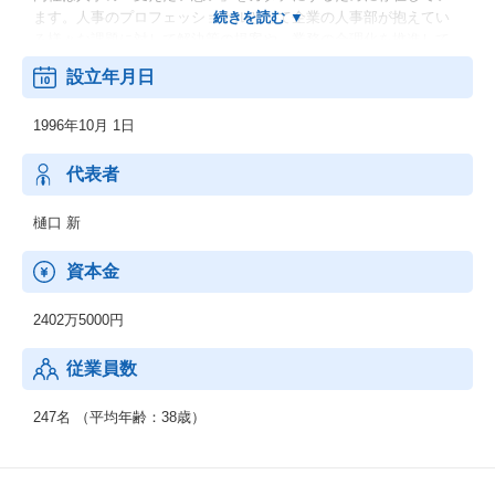
ます。人事のプロフェッショナルとして企業の人事部が抱えてい
る様々な課題に対して解決策の提案や、業務の合理化を推進して
施策を検討する時間を創出など、コンサルティング・アウトソー
設立年月日
シングサービスを提供。
1996年10月 1日
【主力サービス】
採用強化：変革RPOを掲げ、企業のビジネスの変革・成長を牽引
する人材の採用を実現。
代表者
採用戦略のコンサルティングからアウトソーシングによる実行ま
で、成果が出るまで顧客企業に併走することが特長です。
樋口 新
人事労務：勤怠管理や給与管理など人事労務のアウトソーシング
資本金
サービスを提供。
労務管理で蓄積したデータをもとに健康組織の実現を支援してい
2402万5000円
ます。
従業員数
人事DX：採用管理システム、人事統合システムの自社プロダクト
を開発。
人事のDXソリューションにより、戦略人事の実現を支援していま
247名 （平均年齢：38歳）
す。